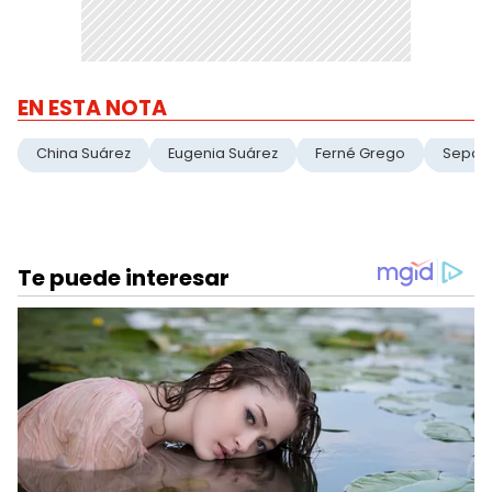
EN ESTA NOTA
China Suárez
Eugenia Suárez
Ferné Grego
Separ