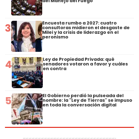
del Manejo del Fuego
Encuesta rumbo a 2027: cuatro
3
consultoras midieron el desgaste de
Milei y la crisis de liderazgo en el
peronismo
Ley de Propiedad Privada: qué
4
senadores votaron a favor y cuáles
en contra
El Gobierno perdió la pulseada del
5
nombre: la "Ley de Tierras" se impuso
en toda la conversación digital