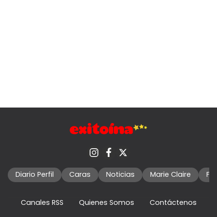
Diario Perfil
Caras
Noticias
Marie Claire
Fo
Canales RSS
Quienes Somos
Contáctenos