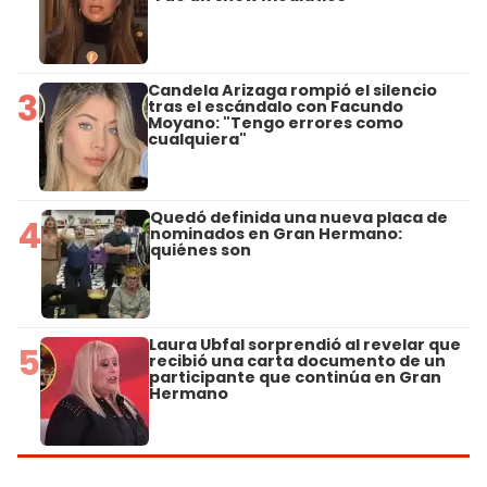
Candela Arizaga rompió el silencio
3
tras el escándalo con Facundo
Moyano: "Tengo errores como
cualquiera"
Quedó definida una nueva placa de
4
nominados en Gran Hermano:
quiénes son
Laura Ubfal sorprendió al revelar que
5
recibió una carta documento de un
participante que continúa en Gran
Hermano