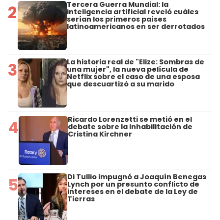
Tercera Guerra Mundial: la
2
inteligencia artificial reveló cuáles
serían los primeros países
latinoamericanos en ser derrotados
La historia real de "Elize: Sombras de
3
una mujer", la nueva película de
Netflix sobre el caso de una esposa
que descuartizó a su marido
Ricardo Lorenzetti se metió en el
4
debate sobre la inhabilitación de
Cristina Kirchner
Di Tullio impugnó a Joaquín Benegas
5
Lynch por un presunto conflicto de
intereses en el debate de la Ley de
Tierras