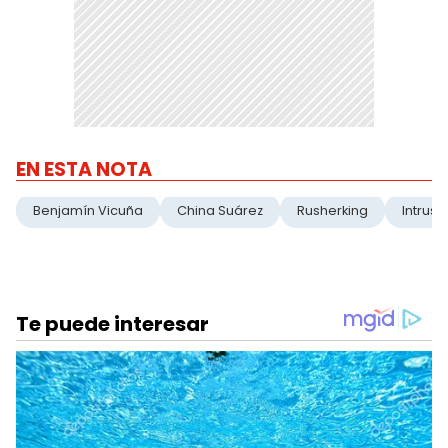
EN ESTA NOTA
Benjamín Vicuña
China Suárez
Rusherking
Intruso