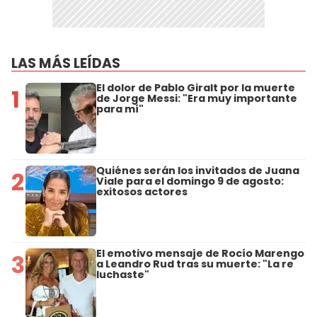
LAS MÁS LEÍDAS
El dolor de Pablo Giralt por la muerte
1
de Jorge Messi: "Era muy importante
para mí"
Quiénes serán los invitados de Juana
2
Viale para el domingo 9 de agosto:
exitosos actores
El emotivo mensaje de Rocío Marengo
3
a Leandro Rud tras su muerte: "La re
luchaste"