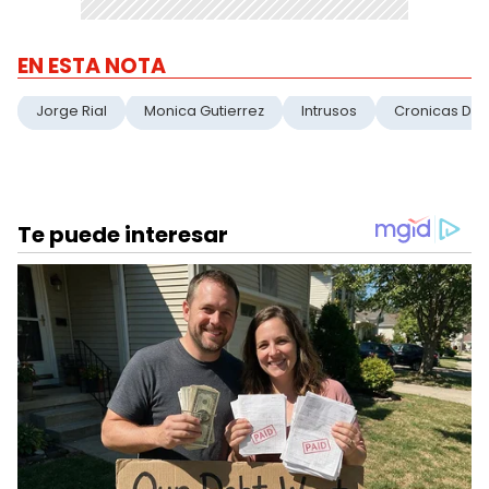
EN ESTA NOTA
Jorge Rial
Monica Gutierrez
Intrusos
Cronicas De 