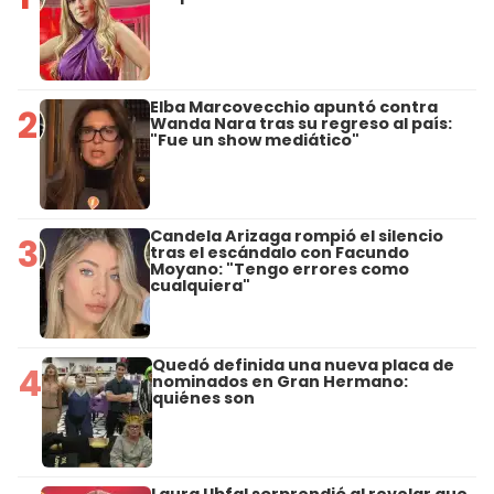
Elba Marcovecchio apuntó contra
2
Wanda Nara tras su regreso al país:
"Fue un show mediático"
Candela Arizaga rompió el silencio
3
tras el escándalo con Facundo
Moyano: "Tengo errores como
cualquiera"
Quedó definida una nueva placa de
4
nominados en Gran Hermano:
quiénes son