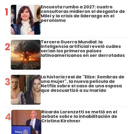
Encuesta rumbo a 2027: cuatro
1
consultoras midieron el desgaste de
Milei y la crisis de liderazgo en el
peronismo
Tercera Guerra Mundial: la
2
inteligencia artificial reveló cuáles
serían los primeros países
latinoamericanos en ser derrotados
La historia real de "Elize: Sombras de
3
una mujer", la nueva película de
Netflix sobre el caso de una esposa
que descuartizó a su marido
Ricardo Lorenzetti se metió en el
4
debate sobre la inhabilitación de
Cristina Kirchner