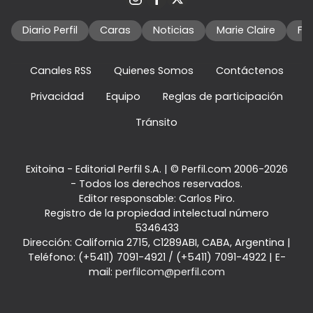
Diario Perfil
Caras
Noticias
Marie Claire
Fo
Canales RSS
Quienes Somos
Contáctenos
Privacidad
Equipo
Reglas de participación
Tránsito
Exitoina - Editorial Perfil S.A.
| © Perfil.com 2006-2026
- Todos los derechos reservados.
Editor responsable: Carlos Piro.
Registro de la propiedad intelectual número
5346433
Dirección:
California 2715
,
C1289ABI
,
CABA, Argentina
|
Teléfono:
(+5411) 7091-4921
/
(+5411) 7091-4922
| E-
mail:
perfilcom@perfil.com