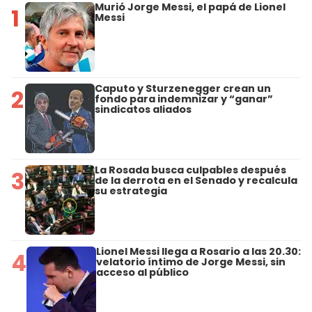
Murió Jorge Messi, el papá de Lionel
1
Messi
Caputo y Sturzenegger crean un
2
fondo para indemnizar y “ganar”
sindicatos aliados
La Rosada busca culpables después
3
de la derrota en el Senado y recalcula
su estrategia
Lionel Messi llega a Rosario a las 20.30:
4
velatorio íntimo de Jorge Messi, sin
acceso al público