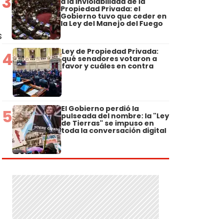
3
a la Inviolabilidad de la
Propiedad Privada: el
Gobierno tuvo que ceder en
la Ley del Manejo del Fuego
s
Ley de Propiedad Privada:
4
qué senadores votaron a
favor y cuáles en contra
El Gobierno perdió la
5
pulseada del nombre: la "Ley
de Tierras" se impuso en
toda la conversación digital