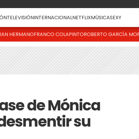
ÓN
TELEVISIÓN
INTERNACIONAL
NETFLIX
MÚSICA
SEXY
RAN HERMANO
FRANCO COLAPINTO
ROBERTO GARCÍA MO
frase de Mónica
 desmentir su