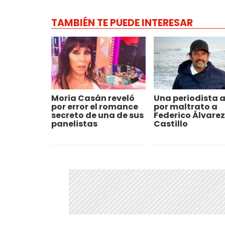
TAMBIÉN TE PUEDE INTERESAR
Moria Casán reveló
Una periodista 
por error el romance
por maltrato a
secreto de una de sus
Federico Álvarez
panelistas
Castillo