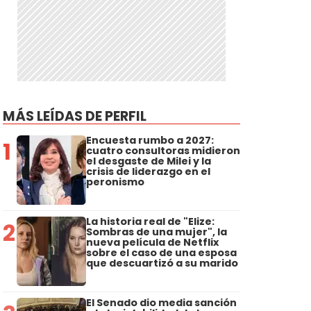
MÁS LEÍDAS DE PERFIL
Encuesta rumbo a 2027:
1
cuatro consultoras midieron
el desgaste de Milei y la
crisis de liderazgo en el
peronismo
La historia real de "Elize:
2
Sombras de una mujer", la
nueva película de Netflix
sobre el caso de una esposa
que descuartizó a su marido
El Senado dio media sanción