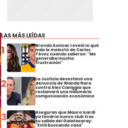
LAS MÁS LEÍDAS
Brenda Asnicar reveló lo qué
1
más le molestó de Carlos
Tévez cuando salieron: "Me
generaba mucha
frustración"
La Justicia desestimó una
2
denuncia de Wanda Nara
contra Alex Caniggia que
reclamará una millonaria
compensación económica
Aseguran que Mauro Icardi
3
ya tendría nuevo club tras
su salida del Galatasaray:
"Está buscando casa"