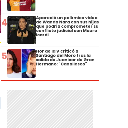
Apareció un polémico video
4
de Wanda Nara con sus hijas
que podría comprometer su
conflicto judicial con Mauro
Icardi
Flor de la V criticó a
5
Santiago del Moro tras la
salida de Juanicar de Gran
Hermano: "Canallesco"