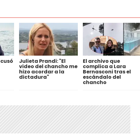
acusó
Julieta Prandi: "El
El archivo que
video del chancho me
complica a Lara
hizo acordar a la
Bernasconi tras el
dictadura"
escándalo del
chancho