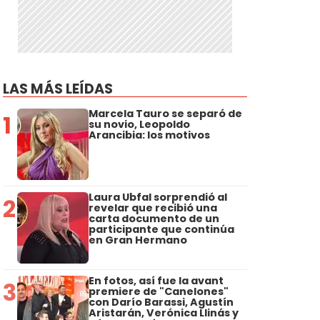
LAS MÁS LEÍDAS
Marcela Tauro se separó de
1
su novio, Leopoldo
Arancibia: los motivos
Laura Ubfal sorprendió al
2
revelar que recibió una
carta documento de un
participante que continúa
en Gran Hermano
En fotos, así fue la avant
3
premiere de "Canelones"
con Darío Barassi, Agustín
Aristarán, Verónica Llinás y