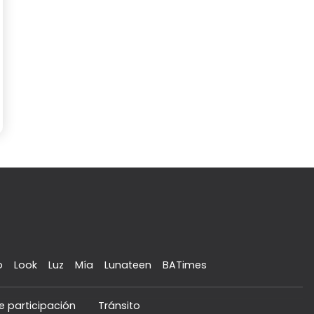
o
Look
Luz
Mía
Lunateen
BATimes
e participación
Tránsito