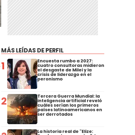
MÁS LEÍDAS DE PERFIL
Encuesta rumbo a 2027:
1
cuatro consultoras midieron
el desgaste de Milei y la
crisis de liderazgo en el
peronismo
Tercera Guerra Mundial: la
2
inteligencia artificial reveló
cuáles serían los primeros
países latinoamericanos en
ser derrotados
La historia real de "Elize: