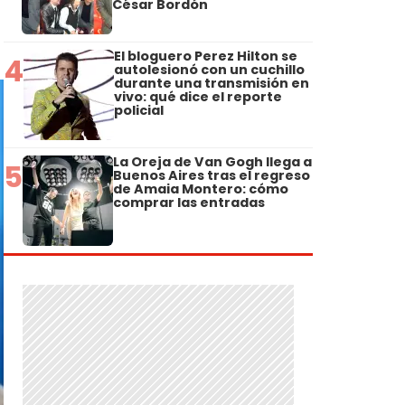
César Bordón
El bloguero Perez Hilton se
4
autolesionó con un cuchillo
durante una transmisión en
vivo: qué dice el reporte
policial
La Oreja de Van Gogh llega a
5
Buenos Aires tras el regreso
de Amaia Montero: cómo
comprar las entradas