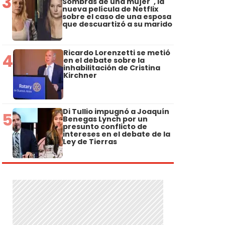
3
Sombras de una mujer", la
nueva película de Netflix
sobre el caso de una esposa
que descuartizó a su marido
Ricardo Lorenzetti se metió
4
en el debate sobre la
inhabilitación de Cristina
Kirchner
Di Tullio impugnó a Joaquín
5
Benegas Lynch por un
presunto conflicto de
intereses en el debate de la
Ley de Tierras