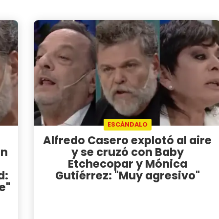
ESCÁNDALO
Alfredo Casero explotó al aire
on
y se cruzó con Baby
Etchecopar y Mónica
d:
Gutiérrez: "Muy agresivo"
e"