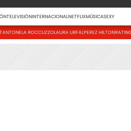
ÓN
TELEVISIÓN
INTERNACIONAL
NETFLIX
MÚSICA
SEXY
T
ANTONELA ROCCUZZO
LAURA UBFAL
PEREZ HILTON
RATIN