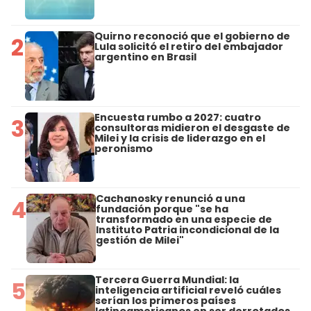
Quirno reconoció que el gobierno de
2
Lula solicitó el retiro del embajador
argentino en Brasil
Encuesta rumbo a 2027: cuatro
3
consultoras midieron el desgaste de
Milei y la crisis de liderazgo en el
peronismo
Cachanosky renunció a una
4
fundación porque "se ha
transformado en una especie de
Instituto Patria incondicional de la
gestión de Milei"
Tercera Guerra Mundial: la
5
inteligencia artificial reveló cuáles
serían los primeros países
latinoamericanos en ser derrotados