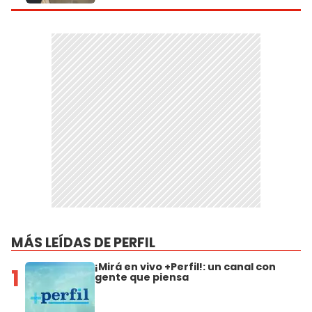
MÁS LEÍDAS DE PERFIL
¡Mirá en vivo +Perfil!: un canal con
1
gente que piensa