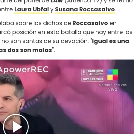
parte del panel de
LAM
(América TV) y se refirió
 entre
Laura Ubfal
y
Susana Roccasalvo
.
laba sobre los dichos de
Roccasalvo
en
rcó posición en esta batalla que hay entre los
 no son santas de su devoción: "
Igual es una
 Las dos son malas
".