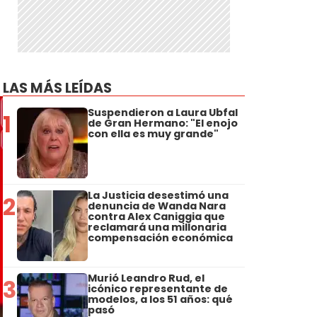
LAS MÁS LEÍDAS
Suspendieron a Laura Ubfal
1
de Gran Hermano: "El enojo
con ella es muy grande"
La Justicia desestimó una
2
denuncia de Wanda Nara
contra Alex Caniggia que
reclamará una millonaria
compensación económica
Murió Leandro Rud, el
3
icónico representante de
modelos, a los 51 años: qué
pasó