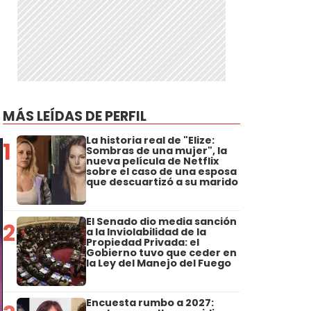
MÁS LEÍDAS DE PERFIL
La historia real de "Elize:
1
Sombras de una mujer", la
nueva película de Netflix
sobre el caso de una esposa
que descuartizó a su marido
El Senado dio media sanción
2
a la Inviolabilidad de la
Propiedad Privada: el
Gobierno tuvo que ceder en
la Ley del Manejo del Fuego
Encuesta rumbo a 2027: