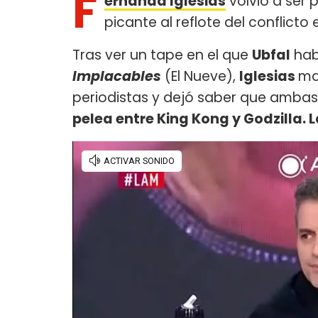
F
ernanda Iglesias
volvió a ser 
picante al reflote del conflicto
Tras ver un tape en el que
Ubfal
hab
Implacables
(El Nueve),
Iglesias
ma
periodistas y dejó saber que ambas
pelea entre King Kong y Godzilla.