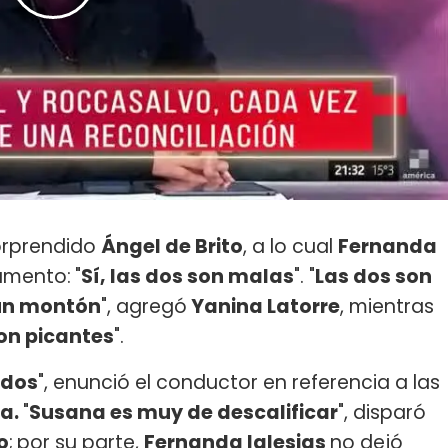
sorprendido
Ángel de Brito
, a lo cual
Fernanda
umento:
"
Sí, las dos son malas
". "
Las dos son
 un montón
", agregó
Yanina Latorre
, mientras
on picantes
".
 dos
", enunció el conductor en referencia a las
a.
"
Susana es muy de descalificar
", disparó
o
;
por su parte,
Fernanda Iglesias
no dejó