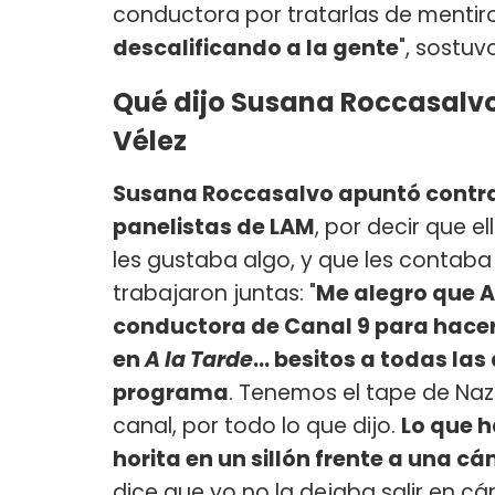
conductora por tratarlas de mentiro
descalificando a la gente
", sostuv
Qué dijo Susana Roccasalvo
Vélez
Susana Roccasalvo apuntó contra 
panelistas de LAM
, por decir que 
les gustaba algo, y que les contab
trabajaron juntas: "
Me alegro que A
conductora de Canal 9 para hacer 
en
A la Tarde
... besitos a todas l
programa
. Tenemos el tape de Na
canal, por todo lo que dijo.
Lo que h
horita en un sillón frente a una c
dice que yo no la dejaba salir en c