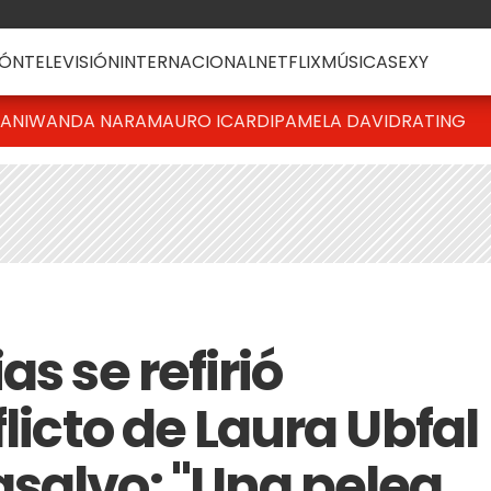
ÓN
TELEVISIÓN
INTERNACIONAL
NETFLIX
MÚSICA
SEXY
IANI
WANDA NARA
MAURO ICARDI
PAMELA DAVID
RATING
s se refirió
flicto de Laura Ubfal
salvo: "Una pelea