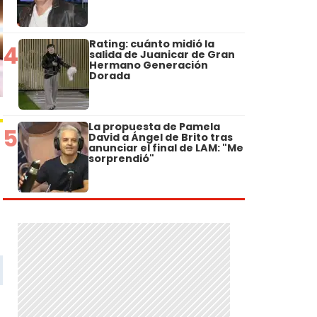
Rating: cuánto midió la
4
salida de Juanicar de Gran
Hermano Generación
Dorada
La propuesta de Pamela
5
David a Ángel de Brito tras
anunciar el final de LAM: "Me
sorprendió"