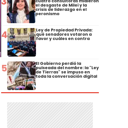
3
cuatro consultoras midieron
el desgaste de Milei y la
crisis de liderazgo en el
peronismo
Ley de Propiedad Privada:
4
qué senadores votaron a
favor y cuáles en contra
El Gobierno perdió la
5
pulseada del nombre: la "Ley
de Tierras" se impuso en
toda la conversación digital