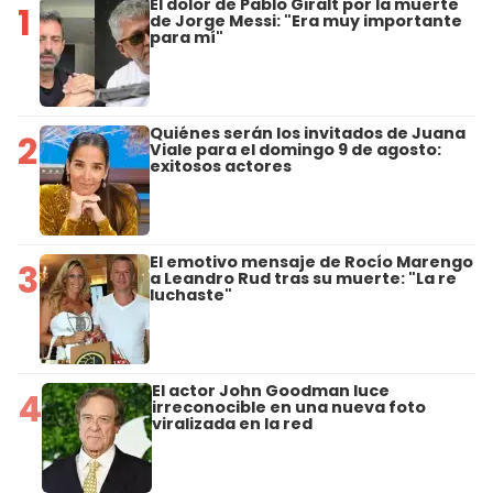
El dolor de Pablo Giralt por la muerte
1
de Jorge Messi: "Era muy importante
para mí"
Quiénes serán los invitados de Juana
2
Viale para el domingo 9 de agosto:
exitosos actores
El emotivo mensaje de Rocío Marengo
3
a Leandro Rud tras su muerte: "La re
luchaste"
El actor John Goodman luce
4
irreconocible en una nueva foto
viralizada en la red