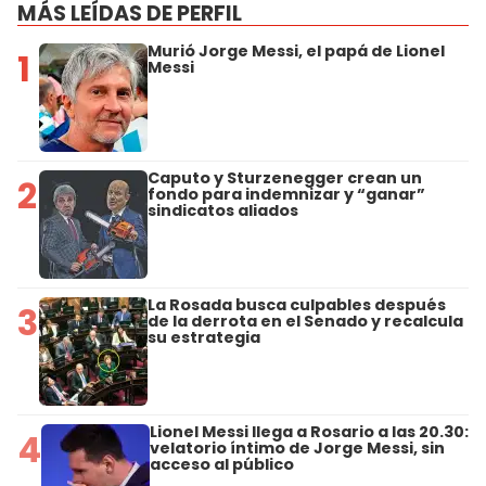
MÁS LEÍDAS DE PERFIL
Murió Jorge Messi, el papá de Lionel
1
Messi
Caputo y Sturzenegger crean un
2
fondo para indemnizar y “ganar”
sindicatos aliados
La Rosada busca culpables después
3
de la derrota en el Senado y recalcula
su estrategia
Lionel Messi llega a Rosario a las 20.30:
4
velatorio íntimo de Jorge Messi, sin
acceso al público