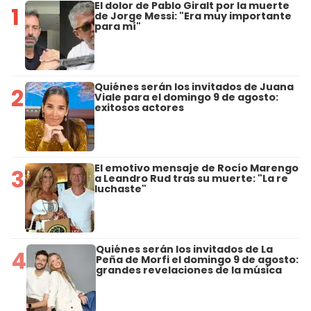
El dolor de Pablo Giralt por la muerte
1
de Jorge Messi: "Era muy importante
para mí"
Quiénes serán los invitados de Juana
2
Viale para el domingo 9 de agosto:
exitosos actores
El emotivo mensaje de Rocío Marengo
3
a Leandro Rud tras su muerte: "La re
luchaste"
Quiénes serán los invitados de La
4
Peña de Morfi el domingo 9 de agosto:
grandes revelaciones de la música