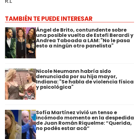
R.L
TAMBIÉN TE PUEDE INTERESAR
Ángel de Brito, contundente sobre
una posible vuelta de Estefi Berardi y
Andrea Taboada a LAM: "No le pasa
esto a ningún otro panelista"
Nicole Neumann habría sido
denunciada por su hija mayor,
Indiana: "Se habla de violencia física
y psicológica"
Sofía Martínez vivió un tenso e
incómodo momento en la despedida
de Juan Román Riquelme: “Querida,
no podés estar acá”