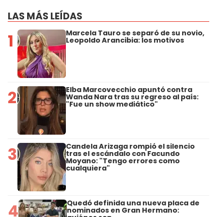
LAS MÁS LEÍDAS
Marcela Tauro se separó de su novio,
1
Leopoldo Arancibia: los motivos
Elba Marcovecchio apuntó contra
2
Wanda Nara tras su regreso al país:
"Fue un show mediático"
Candela Arizaga rompió el silencio
3
tras el escándalo con Facundo
Moyano: "Tengo errores como
cualquiera"
Quedó definida una nueva placa de
4
nominados en Gran Hermano: