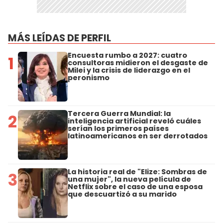
MÁS LEÍDAS DE PERFIL
Encuesta rumbo a 2027: cuatro
1
consultoras midieron el desgaste de
Milei y la crisis de liderazgo en el
peronismo
Tercera Guerra Mundial: la
2
inteligencia artificial reveló cuáles
serían los primeros países
latinoamericanos en ser derrotados
La historia real de "Elize: Sombras de
3
una mujer", la nueva película de
Netflix sobre el caso de una esposa
que descuartizó a su marido