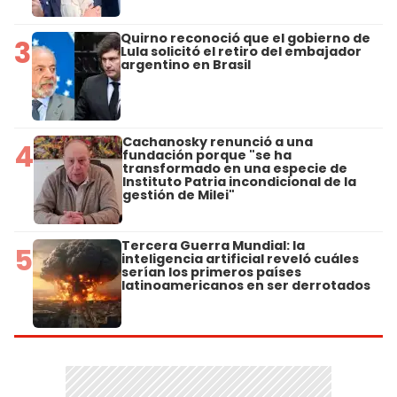
Quirno reconoció que el gobierno de
3
Lula solicitó el retiro del embajador
argentino en Brasil
Cachanosky renunció a una
4
fundación porque "se ha
transformado en una especie de
Instituto Patria incondicional de la
gestión de Milei"
Tercera Guerra Mundial: la
5
inteligencia artificial reveló cuáles
serían los primeros países
latinoamericanos en ser derrotados