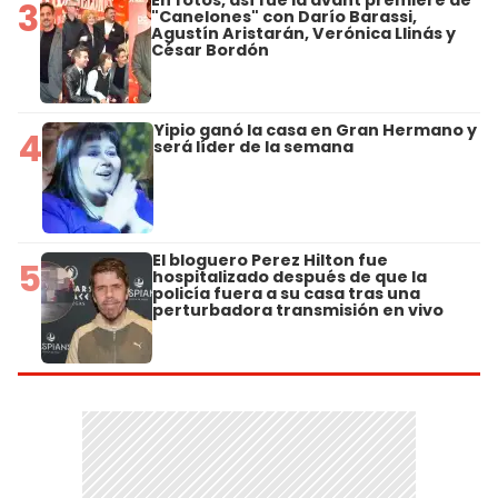
En fotos, así fue la avant premiere de
3
"Canelones" con Darío Barassi,
Agustín Aristarán, Verónica Llinás y
César Bordón
Yipio ganó la casa en Gran Hermano y
4
será líder de la semana
El bloguero Perez Hilton fue
5
hospitalizado después de que la
policía fuera a su casa tras una
perturbadora transmisión en vivo