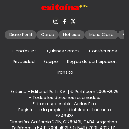
Diario Perfil
Caras
Noticias
Marie Claire
Fo
Canales RSS
Quienes Somos
Contáctenos
Privacidad
Equipo
Reglas de participación
Tránsito
Exitoina - Editorial Perfil S.A.
| © Perfil.com 2006-2026
- Todos los derechos reservados.
Editor responsable: Carlos Piro.
Registro de la propiedad intelectual número
5346433
Dirección:
California 2715
,
C1289ABI
,
CABA, Argentina
|
Teléfono:
(+5411) 7091-4921
/
(+5411) 7091-4922
| E-