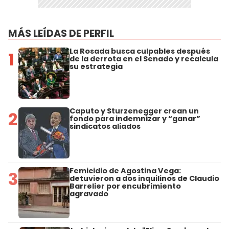
MÁS LEÍDAS DE PERFIL
La Rosada busca culpables después
1
de la derrota en el Senado y recalcula
su estrategia
Caputo y Sturzenegger crean un
2
fondo para indemnizar y “ganar”
sindicatos aliados
Femicidio de Agostina Vega:
3
detuvieron a dos inquilinos de Claudio
Barrelier por encubrimiento
agravado