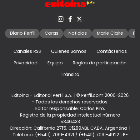
Diario Perfil
Caras
Noticias
Marie Claire
Fo
Canales RSS
Quienes Somos
Contáctenos
Privacidad
Equipo
Reglas de participación
Tránsito
Exitoina - Editorial Perfil S.A.
| © Perfil.com 2006-2026
- Todos los derechos reservados.
Editor responsable: Carlos Piro.
Registro de la propiedad intelectual número
5346433
Dirección:
California 2715
,
C1289ABI
,
CABA, Argentina
|
Teléfono:
(+5411) 7091-4921
/
(+5411) 7091-4922
| E-