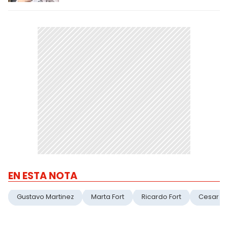
EN ESTA NOTA
Gustavo Martinez
Marta Fort
Ricardo Fort
Cesar C