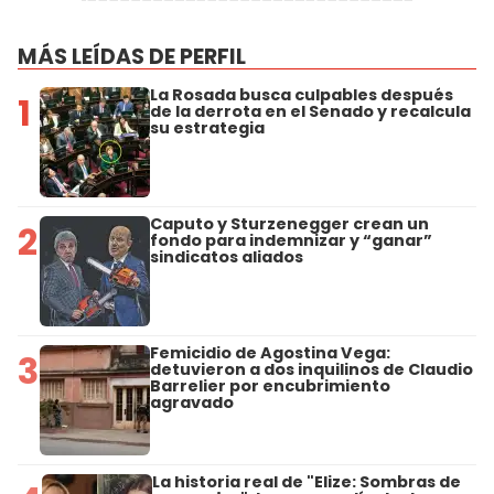
MÁS LEÍDAS DE PERFIL
La Rosada busca culpables después
1
de la derrota en el Senado y recalcula
su estrategia
Caputo y Sturzenegger crean un
2
fondo para indemnizar y “ganar”
sindicatos aliados
Femicidio de Agostina Vega:
3
detuvieron a dos inquilinos de Claudio
Barrelier por encubrimiento
agravado
La historia real de "Elize: Sombras de