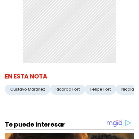
EN ESTA NOTA
Gustavo Martinez
Ricardo Fort
Felipe Fort
Nicolas 