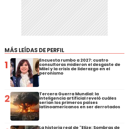
MÁS LEÍDAS DE PERFIL
Encuesta rumbo a 2027: cuatro
1
consultoras midieron el desgaste de
Milei y la crisis de liderazgo en el
peronismo
Tercera Guerra Mundial: la
2
inteligencia artificial reveló cuáles
serían los primeros países
latinoamericanos en ser derrotados
La historia real de "Elize: Sombras de