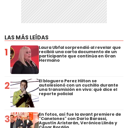
LAS MÁS LEÍDAS
Laura Ubfal sorprendió al revelar que
1
recibió una carta documento de un
participante que continúa en Gran
Hermano
El bloguero Perez Hilton se
2
autolesionó con un cuchillo durante
una transmisión en vivo: qué dice el
reporte policial
En fotos, así fue la avant premiere de
3
"Canelones" con Darío Barassi,
Agustín Aristarán, Verónica Llinás y
César Bordón