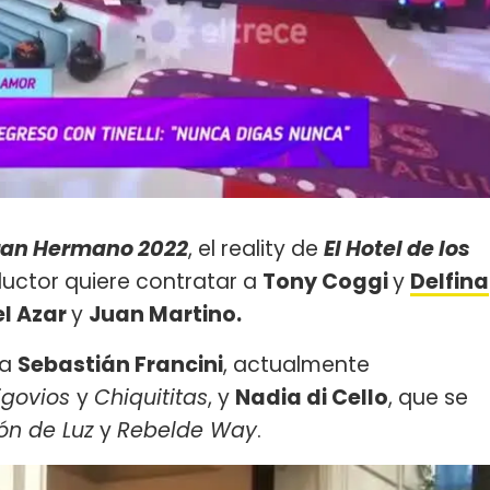
an Hermano 2022
, el reality de
El Hotel de los
ductor quiere contratar a
Tony Coggi
y
Delfina
el Azar
y
Juan Martino.
 a
Sebastián Francini
, actualmente
govios
y
Chiquititas
, y
Nadia di Cello
, que se
ón de Luz
y
Rebelde Way
.