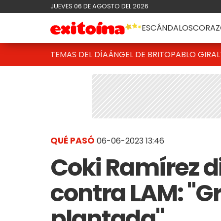
JUEVES 06 DE AGOSTO DEL 2026
ESCÁNDALOS
CORAZ
TEMAS DEL DÍA
ÁNGEL DE BRITO
PABLO GIRAL
QUÉ PASÓ
06-06-2023 13:46
Coki Ramírez d
contra LAM: "G
plantada"