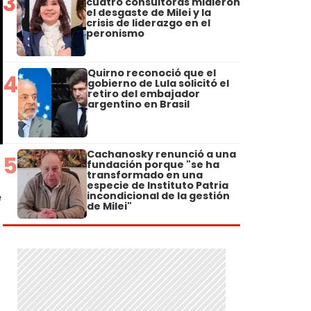
3
cuatro consultoras midieron
el desgaste de Milei y la
crisis de liderazgo en el
peronismo
Quirno reconoció que el
4
gobierno de Lula solicitó el
retiro del embajador
argentino en Brasil
Cachanosky renunció a una
5
fundación porque "se ha
transformado en una
especie de Instituto Patria
e
incondicional de la gestión
de Milei"