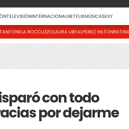
ÓN
TELEVISIÓN
INTERNACIONAL
NETFLIX
MÚSICA
SEXY
T
ANTONELA ROCCUZZO
LAURA UBFAL
PEREZ HILTON
RATIN
isparó con todo
racias por dejarme