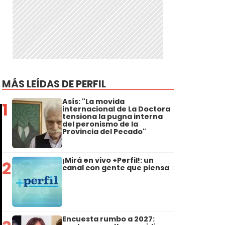
MÁS LEÍDAS DE PERFIL
Asís: "La movida
1
internacional de La Doctora
tensiona la pugna interna
del peronismo de la
Provincia del Pecado"
¡Mirá en vivo +Perfil!: un
2
canal con gente que piensa
Encuesta rumbo a 2027: