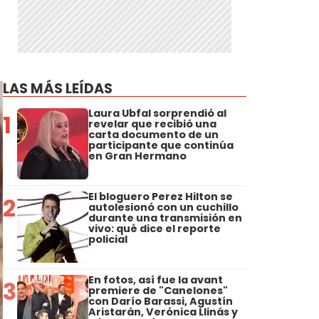
LAS MÁS LEÍDAS
Laura Ubfal sorprendió al
1
revelar que recibió una
carta documento de un
participante que continúa
en Gran Hermano
El bloguero Perez Hilton se
2
autolesionó con un cuchillo
durante una transmisión en
vivo: qué dice el reporte
policial
En fotos, así fue la avant
3
premiere de "Canelones"
con Darío Barassi, Agustín
Aristarán, Verónica Llinás y