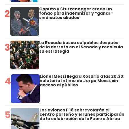
Caputo y Sturzenegger crean un
2
fondo para indemnizar y “ganar”
sindicatos aliados
La Rosada busca culpables después
3
de la derrota en el Senado y recalcula
su estrategia
Lionel Messi llega a Rosario a las 20.30:
4
velatorio íntimo de Jorge Messi, sin
acceso al público
Los aviones F 16 sobrevolarán el
5
centro porteño y el lunes participarán
de la celebración de la Fuerza Aérea