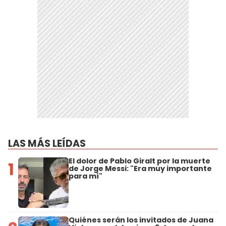
LAS MÁS LEÍDAS
El dolor de Pablo Giralt por la muerte
1
de Jorge Messi: "Era muy importante
para mí"
Quiénes serán los invitados de Juana