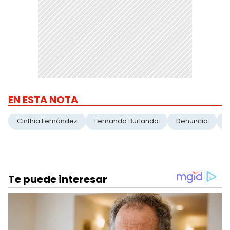
EN ESTA NOTA
Cinthia Fernández
Fernando Burlando
Denuncia
A