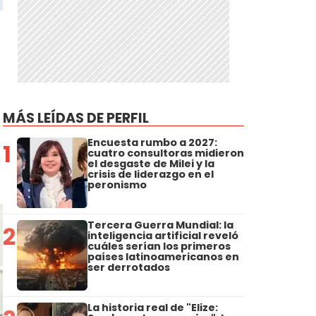
MÁS LEÍDAS DE PERFIL
Encuesta rumbo a 2027:
1
cuatro consultoras midieron
el desgaste de Milei y la
crisis de liderazgo en el
peronismo
Tercera Guerra Mundial: la
2
inteligencia artificial reveló
cuáles serían los primeros
países latinoamericanos en
ser derrotados
La historia real de "Elize: