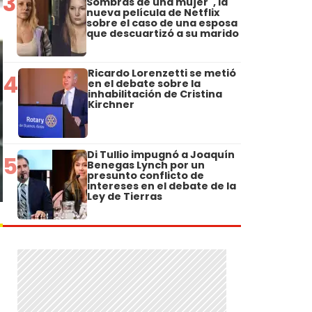
3
Sombras de una mujer", la
nueva película de Netflix
sobre el caso de una esposa
que descuartizó a su marido
Ricardo Lorenzetti se metió
4
en el debate sobre la
inhabilitación de Cristina
Kirchner
Di Tullio impugnó a Joaquín
5
Benegas Lynch por un
presunto conflicto de
intereses en el debate de la
Ley de Tierras