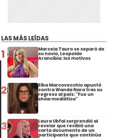
LAS MÁS LEÍDAS
Marcela Tauro se separó de
1
su novio, Leopoldo
Arancibia: los motivos
Elba Marcovecchio apuntó
2
contra Wanda Nara tras su
regreso al país: "Fue un
show mediático"
Laura Ubfal sorprendió al
3
revelar que recibió una
carta documento de un
participante que continúa