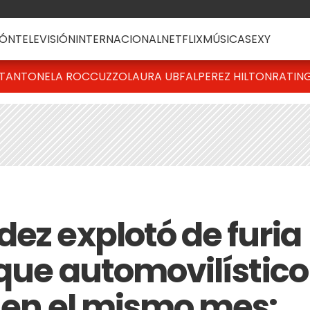
ÓN
TELEVISIÓN
INTERNACIONAL
NETFLIX
MÚSICA
SEXY
T
ANTONELA ROCCUZZO
LAURA UBFAL
PEREZ HILTON
RATIN
ez explotó de furia
oque automovilístico
z en el mismo mes: