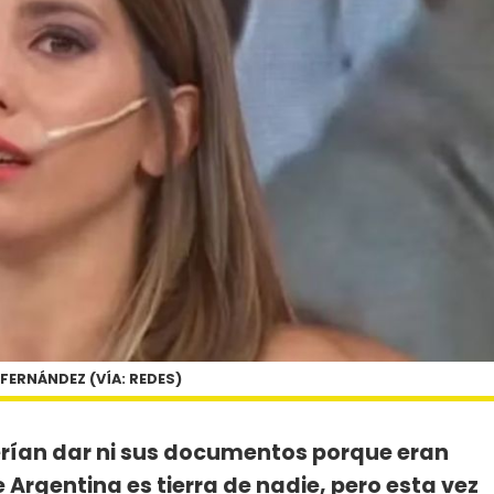
 FERNÁNDEZ (VÍA: REDES)
erían dar ni sus documentos porque eran
rgentina es tierra de nadie, pero esta vez