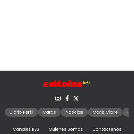
Diario Perfil
Caras
Noticias
Marie Claire
Fo
Canales RSS
Quienes Somos
Contáctenos