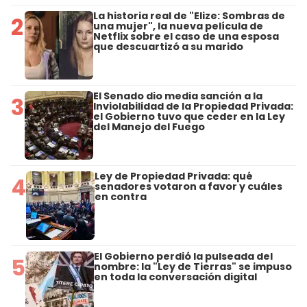
La historia real de "Elize: Sombras de
2
una mujer", la nueva película de
Netflix sobre el caso de una esposa
que descuartizó a su marido
El Senado dio media sanción a la
3
Inviolabilidad de la Propiedad Privada:
el Gobierno tuvo que ceder en la Ley
del Manejo del Fuego
Ley de Propiedad Privada: qué
4
senadores votaron a favor y cuáles
en contra
El Gobierno perdió la pulseada del
5
nombre: la "Ley de Tierras" se impuso
en toda la conversación digital