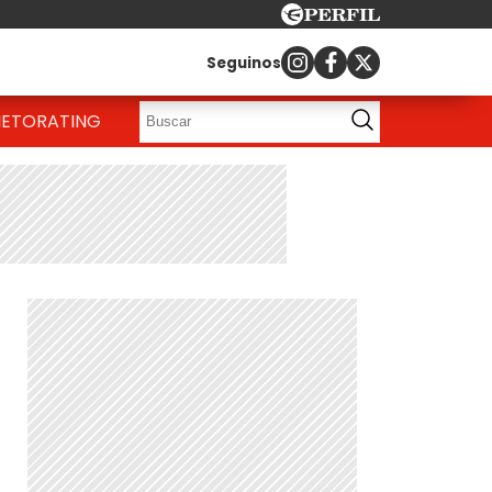
Seguinos
IETO
RATING