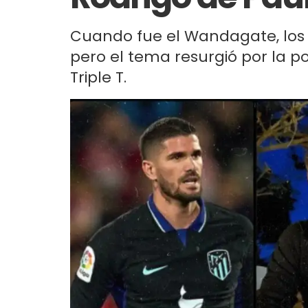
Cuando fue el Wandagate, los c
pero el tema resurgió por la po
Triple T.