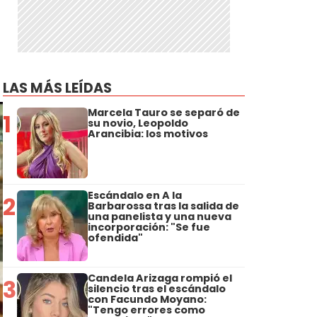
LAS MÁS LEÍDAS
Marcela Tauro se separó de
1
su novio, Leopoldo
Arancibia: los motivos
Escándalo en A la
2
Barbarossa tras la salida de
una panelista y una nueva
incorporación: "Se fue
ofendida"
Candela Arizaga rompió el
3
silencio tras el escándalo
con Facundo Moyano:
"Tengo errores como