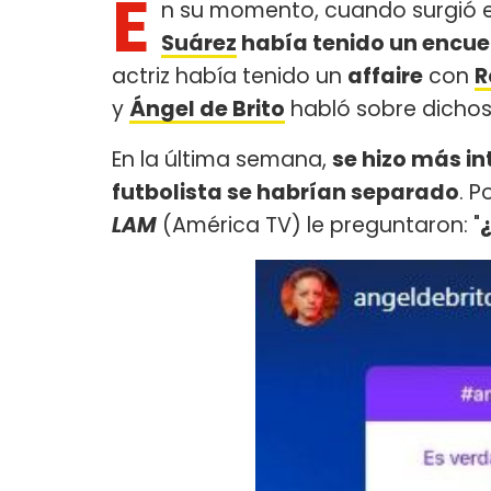
E
n su momento, cuando surgió 
Suárez
había tenido un encue
actriz había tenido un
affaire
con
R
y
Ángel de Brito
habló sobre dicho
En la última semana,
se hizo más i
futbolista se habrían separado
. P
LAM
(América TV) le preguntaron: "
¿