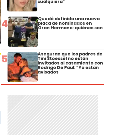
cualquiera"
Quedó definida una nueva
4
placa de nominados en
Gran Hermano: quiénes son
Aseguran que los padres de
5
Tini Stoessel no están
invitados al casamiento con
Rodrigo De Paul: "Ya están
avisados"