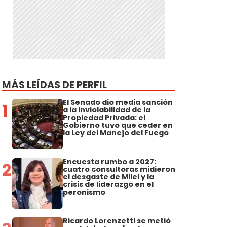
MÁS LEÍDAS DE PERFIL
El Senado dio media sanción
1
a la Inviolabilidad de la
Propiedad Privada: el
Gobierno tuvo que ceder en
la Ley del Manejo del Fuego
Encuesta rumbo a 2027:
2
cuatro consultoras midieron
el desgaste de Milei y la
crisis de liderazgo en el
peronismo
Ricardo Lorenzetti se metió