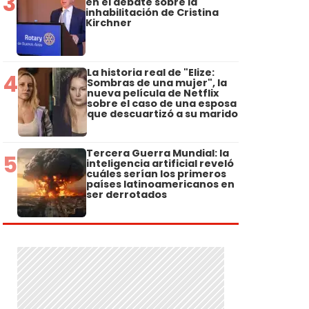
3
en el debate sobre la
inhabilitación de Cristina
Kirchner
La historia real de "Elize:
4
Sombras de una mujer", la
nueva película de Netflix
sobre el caso de una esposa
que descuartizó a su marido
Tercera Guerra Mundial: la
5
inteligencia artificial reveló
cuáles serían los primeros
países latinoamericanos en
ser derrotados