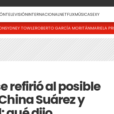
ÓN
TELEVISIÓN
INTERNACIONAL
NETFLIX
MÚSICA
SEXY
TON
SYDNEY TOWLE
ROBERTO GARCÍA MORITÁN
MARIELA PR
e refirió al posible
a China Suárez y
: qué dijo