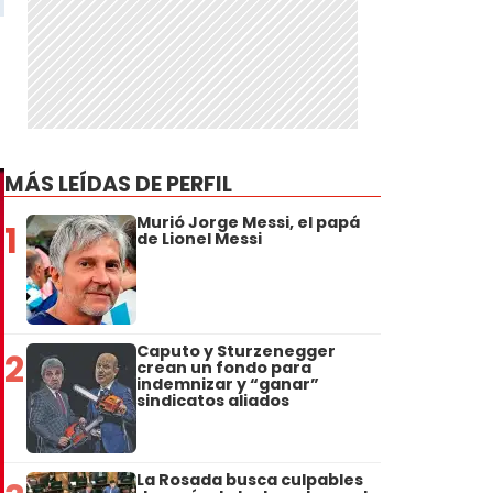
MÁS LEÍDAS DE PERFIL
Murió Jorge Messi, el papá
1
de Lionel Messi
Caputo y Sturzenegger
2
crean un fondo para
indemnizar y “ganar”
sindicatos aliados
La Rosada busca culpables