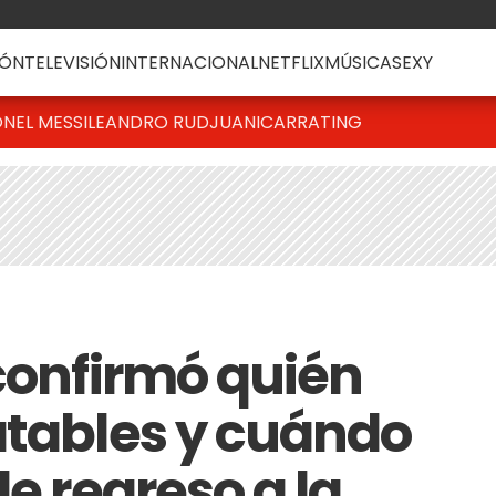
ÓN
TELEVISIÓN
INTERNACIONAL
NETFLIX
MÚSICA
SEXY
ONEL MESSI
LEANDRO RUD
JUANICAR
RATING
 confirmó quién
ratables y cuándo
de regreso a la