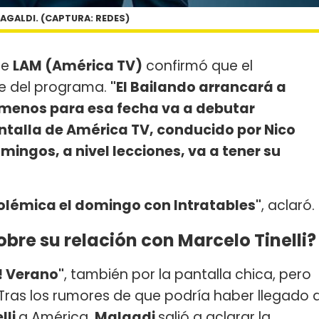
AGALDI. (CAPTURA: REDES)
de
LAM (América TV)
confirmó que el
nte del programa.
"El Bailando arrancará a
 menos para esa fecha va a debutar
ntalla de América TV, conducido por Nico
mingos, a nivel lecciones, va a tener su
Polémica el domingo con Intratables"
, aclaró.
bre su relación con Marcelo Tinelli?
! Verano"
, también por la pantalla chica, pero
 Tras los rumores de que podría haber llegado 
lli
a América,
Malgadi
salió a aclarar la