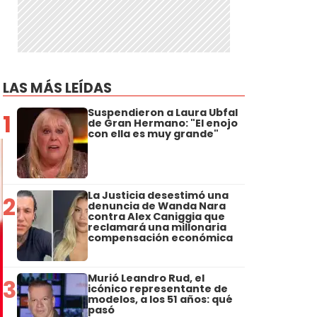
LAS MÁS LEÍDAS
Suspendieron a Laura Ubfal
1
de Gran Hermano: "El enojo
con ella es muy grande"
La Justicia desestimó una
2
denuncia de Wanda Nara
contra Alex Caniggia que
reclamará una millonaria
compensación económica
Murió Leandro Rud, el
3
icónico representante de
modelos, a los 51 años: qué
pasó