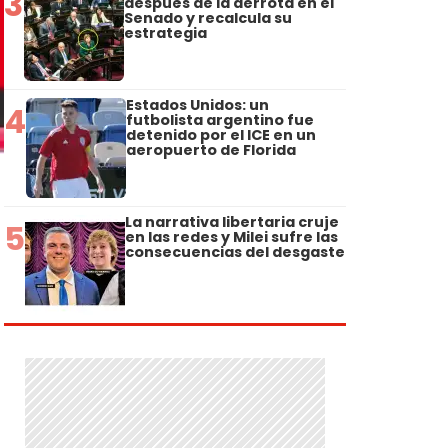
3
después de la derrota en el
Senado y recalcula su
estrategia
Estados Unidos: un
4
futbolista argentino fue
detenido por el ICE en un
aeropuerto de Florida
La narrativa libertaria cruje
5
en las redes y Milei sufre las
consecuencias del desgaste
e