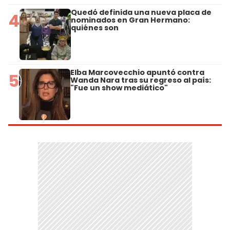
Quedó definida una nueva placa de
4
nominados en Gran Hermano:
quiénes son
Elba Marcovecchio apuntó contra
5
Wanda Nara tras su regreso al país:
"Fue un show mediático"