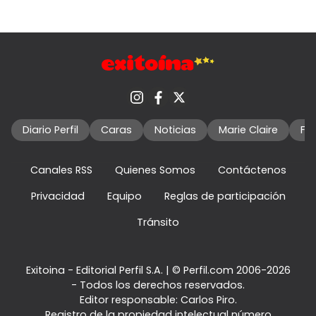
Diario Perfil
Caras
Noticias
Marie Claire
Fo
Canales RSS
Quienes Somos
Contáctenos
Privacidad
Equipo
Reglas de participación
Tránsito
Exitoina - Editorial Perfil S.A.
| © Perfil.com 2006-2026
- Todos los derechos reservados.
Editor responsable: Carlos Piro.
Registro de la propiedad intelectual número