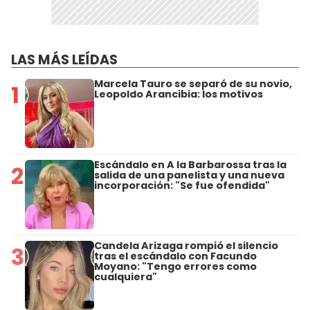
LAS MÁS LEÍDAS
Marcela Tauro se separó de su novio,
1
Leopoldo Arancibia: los motivos
Escándalo en A la Barbarossa tras la
2
salida de una panelista y una nueva
incorporación: "Se fue ofendida"
Candela Arizaga rompió el silencio
3
tras el escándalo con Facundo
Moyano: "Tengo errores como
cualquiera"