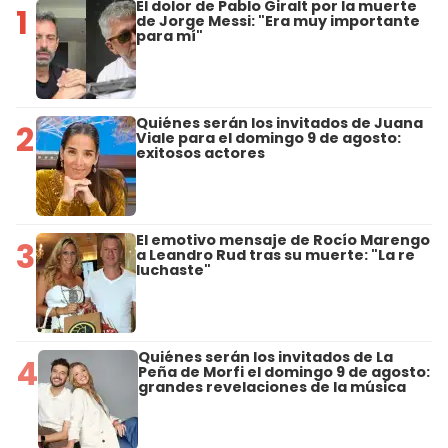
El dolor de Pablo Giralt por la muerte
1
de Jorge Messi: "Era muy importante
para mí"
Quiénes serán los invitados de Juana
2
Viale para el domingo 9 de agosto:
exitosos actores
El emotivo mensaje de Rocío Marengo
3
a Leandro Rud tras su muerte: "La re
luchaste"
Quiénes serán los invitados de La
4
Peña de Morfi el domingo 9 de agosto:
grandes revelaciones de la música