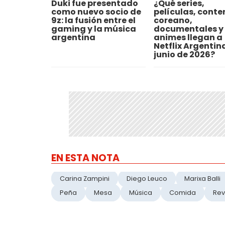
Duki fue presentado
¿Qué series,
como nuevo socio de
películas, conte
9z: la fusión entre el
coreano,
gaming y la música
documentales y
argentina
animes llegan a
Netflix Argentin
junio de 2026?
EN ESTA NOTA
Carina Zampini
Diego Leuco
Marixa Balli
Peña
Mesa
Música
Comida
Rev