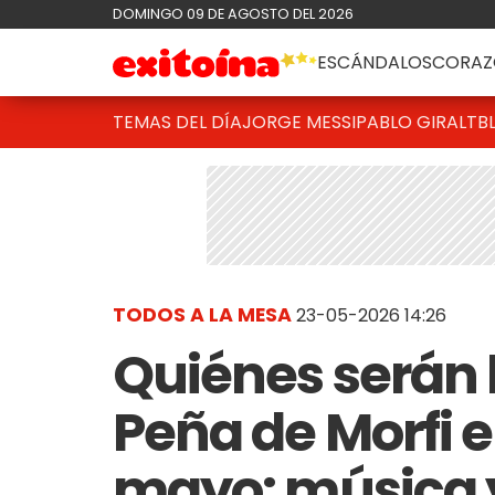
DOMINGO 09 DE AGOSTO DEL 2026
ESCÁNDALOS
CORAZ
TEMAS DEL DÍA
JORGE MESSI
PABLO GIRALT
B
TODOS A LA MESA
23-05-2026 14:26
Quiénes serán l
Peña de Morfi 
mayo: música 