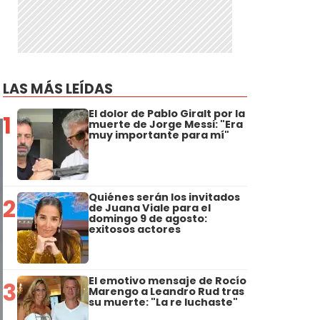
LAS MÁS LEÍDAS
El dolor de Pablo Giralt por la
1
muerte de Jorge Messi: "Era
muy importante para mí"
Quiénes serán los invitados
2
de Juana Viale para el
domingo 9 de agosto:
exitosos actores
El emotivo mensaje de Rocío
3
Marengo a Leandro Rud tras
su muerte: "La re luchaste"