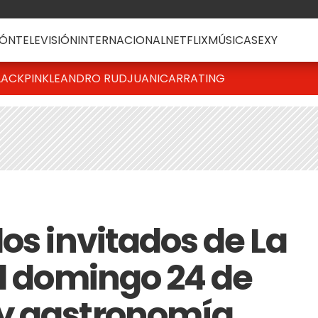
ÓN
TELEVISIÓN
INTERNACIONAL
NETFLIX
MÚSICA
SEXY
LACKPINK
LEANDRO RUD
JUANICAR
RATING
os invitados de La
el domingo 24 de
y gastronomía