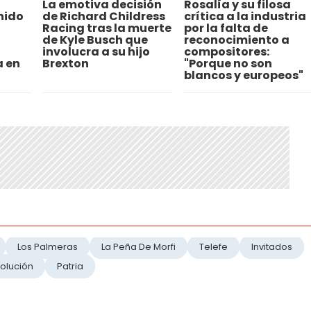
La emotiva decisión
Rosalía y su filosa
nido
de Richard Childress
crítica a la industria
Racing tras la muerte
por la falta de
de Kyle Busch que
reconocimiento a
involucra a su hijo
compositores:
a en
Brexton
"Porque no son
blancos y europeos"
Los Palmeras
La Peña De Morfi
Telefe
Invitados
olución
Patria