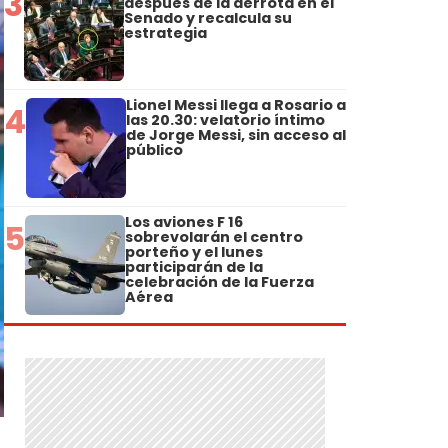
3
después de la derrota en el
Senado y recalcula su
estrategia
Lionel Messi llega a Rosario a
4
las 20.30: velatorio íntimo
de Jorge Messi, sin acceso al
público
Los aviones F 16
5
sobrevolarán el centro
porteño y el lunes
participarán de la
celebración de la Fuerza
Aérea