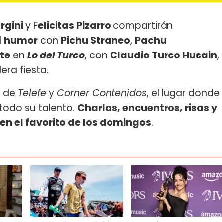
rgini
y F
elicitas Pizarro
compartirán
l
humor
con
Pichu Straneo
,
Pachu
te
en
Lo del Turco
, con
Claudio Turco Husain
,
ra fiesta.
n de
Telefe
y
Corner Contenidos
, el lugar donde
todo su talento.
Charlas, encuentros, risas y
ó en el favorito de los domingos
.