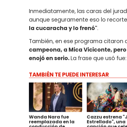
Inmediatamente, las caras del jurad
aunque seguramente eso lo recorten
la cucaracha y lo frenó"
.
También, en ese programa citaron a 
campeona, a Mica Viciconte, pero
enojó en serio.
La frase que usó fue:
TAMBIÉN TE PUEDE INTERESAR
Wanda Nara fue
Cazzu estrena "
reemplazada en la
Estrellado", una
conducción de
canción que cel