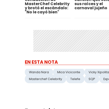
MasterChef Celebrity
sus raíces y el
y brotó el escándalo:
carnaval jujeño
"No le cayó bien"
EN ESTA NOTA
Wanda Nara
Mica Viciconte
Vicky Xipolita
Masterchef Celebrity
Telefe
SQP
Exp