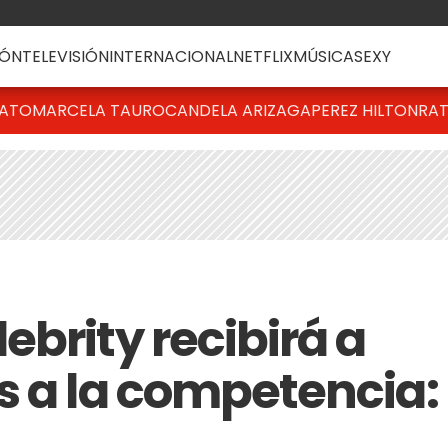
ÓN
TELEVISIÓN
INTERNACIONAL
NETFLIX
MÚSICA
SEXY
BATO
MARCELA TAURO
CANDELA ARIZAGA
PEREZ HILTON
RAT
brity recibirá a
s a la competencia: