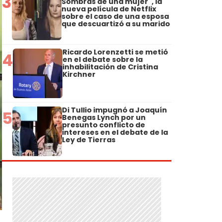
3
Sombras de una mujer", la
nueva película de Netflix
sobre el caso de una esposa
que descuartizó a su marido
Ricardo Lorenzetti se metió
4
en el debate sobre la
inhabilitación de Cristina
Kirchner
Di Tullio impugnó a Joaquín
5
Benegas Lynch por un
presunto conflicto de
intereses en el debate de la
Ley de Tierras