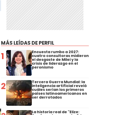
MÁS LEÍDAS DE PERFIL
Encuesta rumbo a 2027:
1
cuatro consultoras midieron
el desgaste de Milei y la
crisis de liderazgo en el
peronismo
Tercera Guerra Mundial: la
2
inteligencia artificial reveló
cuáles serían los primeros
países latinoamericanos en
ser derrotados
La historia real de "Elize: