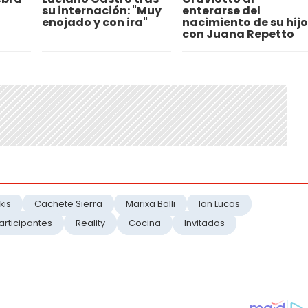
su internación: "Muy
enterarse del
enojado y con ira"
nacimiento de su hijo
con Juana Repetto
kis
Cachete Sierra
Marixa Balli
Ian Lucas
articipantes
Reality
Cocina
Invitados