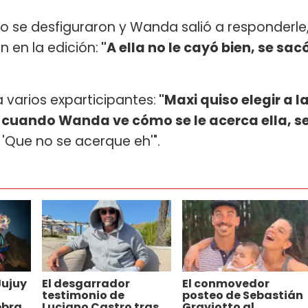
o se desfiguraron y Wanda salió a responderle
 en la edición:
"A ella no le cayó bien, se sac
varios exparticipantes:
"Maxi quiso elegir a l
 cuando Wanda ve cómo se le acerca ella, s
 'Que no se acerque eh'".
Jujuy
El desgarrador
El conmovedor
testimonio de
posteo de Sebastián
ebra
Luciano Castro tras
Graviotto al