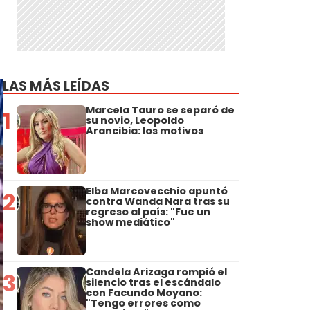
LAS MÁS LEÍDAS
Marcela Tauro se separó de
1
su novio, Leopoldo
Arancibia: los motivos
Elba Marcovecchio apuntó
2
contra Wanda Nara tras su
regreso al país: "Fue un
show mediático"
Candela Arizaga rompió el
3
silencio tras el escándalo
con Facundo Moyano:
"Tengo errores como