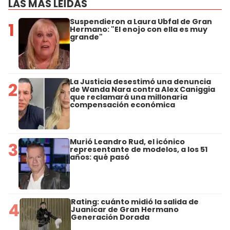
LAS MÁS LEÍDAS
Suspendieron a Laura Ubfal de Gran
1
Hermano: "El enojo con ella es muy
grande"
La Justicia desestimó una denuncia
2
de Wanda Nara contra Alex Caniggia
que reclamará una millonaria
compensación económica
Murió Leandro Rud, el icónico
3
representante de modelos, a los 51
años: qué pasó
Rating: cuánto midió la salida de
4
Juanicar de Gran Hermano
Generación Dorada