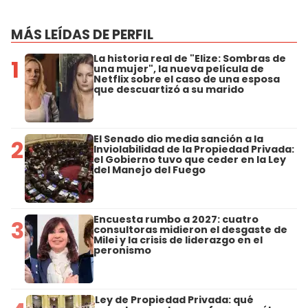
MÁS LEÍDAS DE PERFIL
La historia real de "Elize: Sombras de
1
una mujer", la nueva película de
Netflix sobre el caso de una esposa
que descuartizó a su marido
El Senado dio media sanción a la
2
Inviolabilidad de la Propiedad Privada:
el Gobierno tuvo que ceder en la Ley
del Manejo del Fuego
Encuesta rumbo a 2027: cuatro
3
consultoras midieron el desgaste de
Milei y la crisis de liderazgo en el
peronismo
Ley de Propiedad Privada: qué