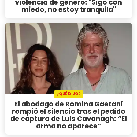
violencia de género: "Sigo con
miedo, no estoy tranquila"
¿QUÉ DIJO?
El abodago de Romina Gaetani
rompió el silencio tras el pedido
de captura de Luis Cavanagh: “El
arma no aparece”