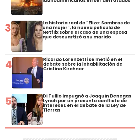
latinoamericanos en ser derrotados
La historia real de "Elize: Sombras de
3
una mujer", la nueva película de
Netflix sobre el caso de una esposa
que descuartizó a su marido
Ricardo Lorenzetti se metió en el
4
debate sobre la inhabilitación de
Cristina Kirchner
Di Tullio impugnó a Joaquín Benegas
5
Lynch por un presunto conflicto de
intereses en el debate de la Ley de
Tierras