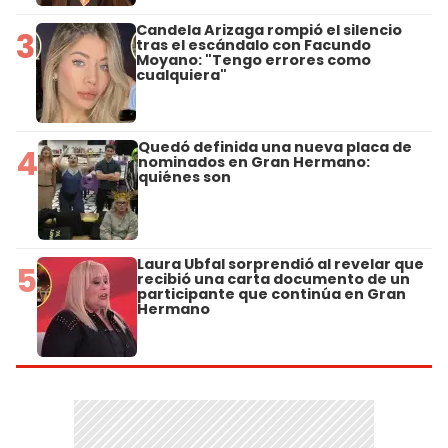
Candela Arizaga rompió el silencio
3
tras el escándalo con Facundo
Moyano: "Tengo errores como
cualquiera"
Quedó definida una nueva placa de
4
nominados en Gran Hermano:
quiénes son
Laura Ubfal sorprendió al revelar que
5
recibió una carta documento de un
participante que continúa en Gran
Hermano