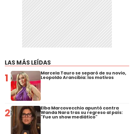
LAS MÁS LEÍDAS
Marcela Tauro se separó de su novio,
1
Leopoldo Arancibia: los motivos
Elba Marcovecchio apuntó contra
2
Wanda Nara tras su regreso al país:
"Fue un show mediático"