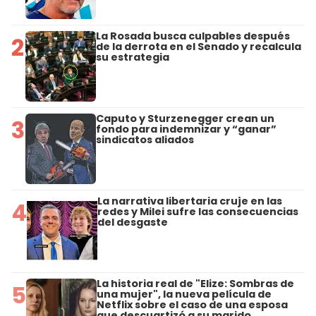
La Rosada busca culpables después
2
de la derrota en el Senado y recalcula
su estrategia
Caputo y Sturzenegger crean un
3
fondo para indemnizar y “ganar”
sindicatos aliados
La narrativa libertaria cruje en las
4
redes y Milei sufre las consecuencias
del desgaste
La historia real de "Elize: Sombras de
5
una mujer", la nueva película de
Netflix sobre el caso de una esposa
que descuartizó a su marido