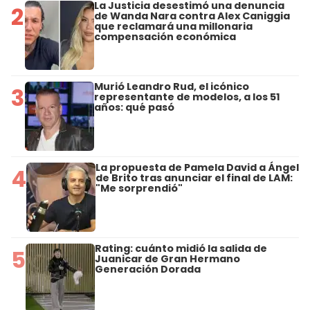
La Justicia desestimó una denuncia
2
de Wanda Nara contra Alex Caniggia
que reclamará una millonaria
compensación económica
Murió Leandro Rud, el icónico
3
representante de modelos, a los 51
años: qué pasó
La propuesta de Pamela David a Ángel
4
de Brito tras anunciar el final de LAM:
"Me sorprendió"
Rating: cuánto midió la salida de
5
Juanicar de Gran Hermano
Generación Dorada