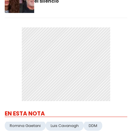
el silencio
EN ESTA NOTA
Romina Gaetani
Luis Cavanagh
DDM