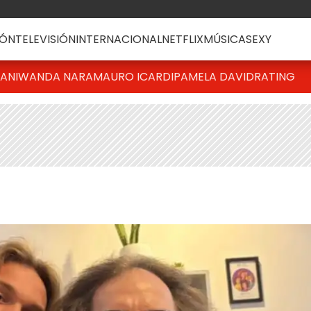
ÓN
TELEVISIÓN
INTERNACIONAL
NETFLIX
MÚSICA
SEXY
IANI
WANDA NARA
MAURO ICARDI
PAMELA DAVID
RATING