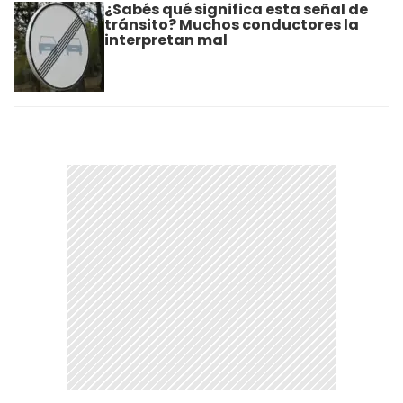
¿Sabés qué significa esta señal de
tránsito? Muchos conductores la
interpretan mal