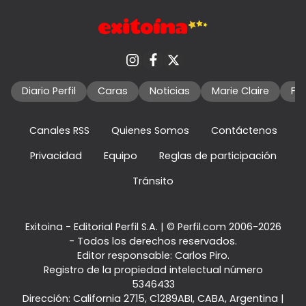
Diario Perfil
Caras
Noticias
Marie Claire
Fo
Canales RSS
Quienes Somos
Contáctenos
Privacidad
Equipo
Reglas de participación
Tránsito
Exitoina - Editorial Perfil S.A.
| © Perfil.com 2006-2026
- Todos los derechos reservados.
Editor responsable: Carlos Piro.
Registro de la propiedad intelectual número
5346433
Dirección:
California 2715
,
C1289ABI
,
CABA, Argentina
|