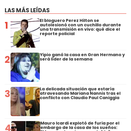
LAS MÁS LEÍDAS
El bloguero Perez Hilton se
1
autolesionó con un cuchillo durante
una transmisión en vivo: qué dice el
reporte policial
Yipio ganó la casa en Gran Hermano y
2
será líder de la semana
La delicada situación que estaría
3
atravesando Mariana Nannis tras el
conflicto con Claudio Paul Caniggia
Mauro Icardi explotó de furia por el
4
embargo de la casa de los sueños: