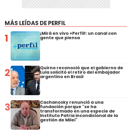
MÁS LEÍDAS DE PERFIL
¡Mirá en vivo +Perfil!: un canal con
1
gente que piensa
Quirno reconoció que el gobierno de
2
Lula solicitó el retiro del embajador
argentino en Brasil
Cachanosky renunció a una
3
fundación porque "se ha
transformado en una especie de
Instituto Patria incondicional de la
gestión de Milei"