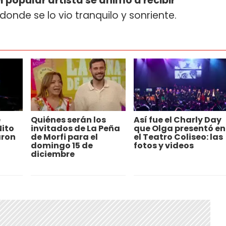
l popular artista se animó a recibir
donde se lo vio tranquilo y sonriente.
e
Quiénes serán los
Así fue el Charly Day
Nito
invitados de La Peña
que Olga presentó en
aron
de Morfi para el
el Teatro Coliseo: las
domingo 15 de
fotos y videos
diciembre