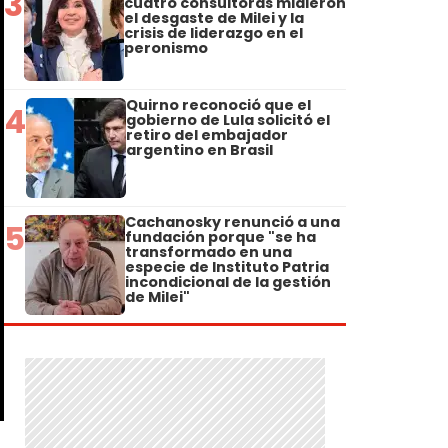
3
cuatro consultoras midieron
el desgaste de Milei y la
crisis de liderazgo en el
peronismo
Quirno reconoció que el
4
gobierno de Lula solicitó el
retiro del embajador
argentino en Brasil
Cachanosky renunció a una
5
fundación porque "se ha
transformado en una
especie de Instituto Patria
incondicional de la gestión
de Milei"