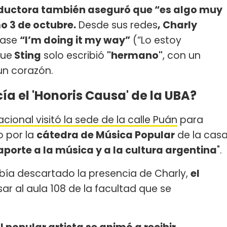
oductora también aseguró que “es algo muy
mo 3 de octubre.
Desde sus redes
, Charly
rase
“I’m doing it my way”
(“Lo estoy
que
Sting
solo escribió
"hermano"
, con un
 un corazón.
ía el 'Honoris Causa' de la UBA?
acional visitó la sede de la calle Puán
para
o por la
cátedra de Música Popular
de la cas
aporte a la música y a la cultura argentina
".
bía descartado la presencia de Charly,
el
sar al aula 108 de la facultad que se