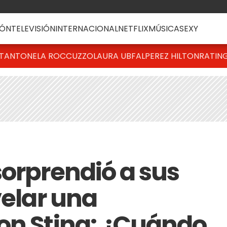
ÓN
TELEVISIÓN
INTERNACIONAL
NETFLIX
MÚSICA
SEXY
T
ANTONELA ROCCUZZO
LAURA UBFAL
PEREZ HILTON
RATIN
sorprendió a sus
velar una
on Sting: ¿Cuándo