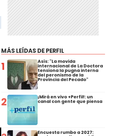
MÁS LEÍDAS DE PERFIL
Asís: "La movida
1
internacional de La Doctora
tensiona la pugna interna
del peronismo de la
Provincia del Pecado"
¡Mirá en vivo +Perfil!: un
2
canal con gente que piensa
Encuesta rumbo a 2027: