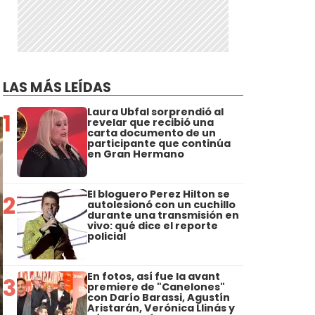
LAS MÁS LEÍDAS
Laura Ubfal sorprendió al
1
revelar que recibió una
carta documento de un
participante que continúa
en Gran Hermano
El bloguero Perez Hilton se
2
autolesionó con un cuchillo
durante una transmisión en
vivo: qué dice el reporte
policial
En fotos, así fue la avant
3
premiere de "Canelones"
con Darío Barassi, Agustín
Aristarán, Verónica Llinás y