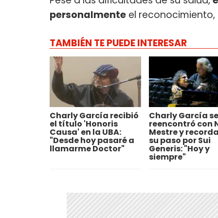
Pese a las dificultades de su salud,
e
personalmente
el reconocimiento, 
TAMBIÉN TE PUEDE INTERESAR
Charly García recibió
Charly García s
el título 'Honoris
reencontró con 
Causa' en la UBA:
Mestre y record
"Desde hoy pasaré a
su paso por Sui
llamarme Doctor"
Generis: "Hoy y
siempre"