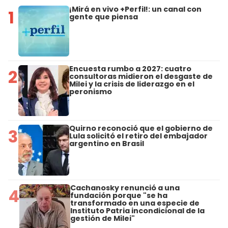
¡Mirá en vivo +Perfil!: un canal con
1
gente que piensa
Encuesta rumbo a 2027: cuatro
2
consultoras midieron el desgaste de
Milei y la crisis de liderazgo en el
peronismo
Quirno reconoció que el gobierno de
3
Lula solicitó el retiro del embajador
argentino en Brasil
Cachanosky renunció a una
4
fundación porque "se ha
transformado en una especie de
Instituto Patria incondicional de la
gestión de Milei"