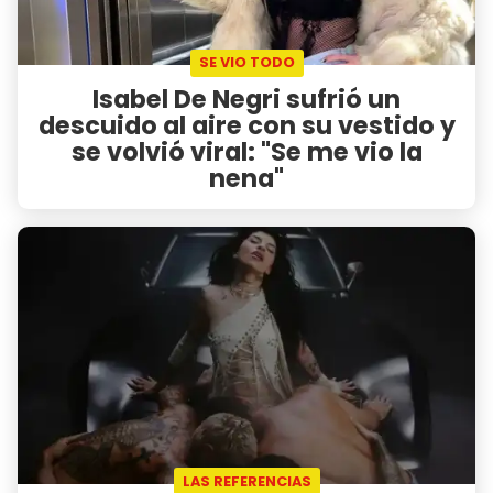
SE VIO TODO
Isabel De Negri sufrió un
descuido al aire con su vestido y
se volvió viral: "Se me vio la
nena"
LAS REFERENCIAS