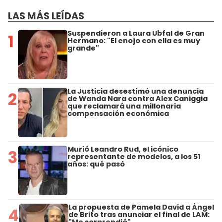
LAS MÁS LEÍDAS
Suspendieron a Laura Ubfal de Gran
1
Hermano: "El enojo con ella es muy
grande"
La Justicia desestimó una denuncia
2
de Wanda Nara contra Alex Caniggia
que reclamará una millonaria
compensación económica
Murió Leandro Rud, el icónico
3
representante de modelos, a los 51
años: qué pasó
La propuesta de Pamela David a Ángel
4
de Brito tras anunciar el final de LAM:
"Me sorprendió"