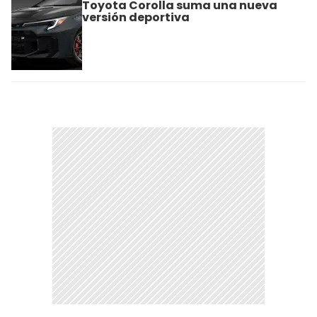
Toyota Corolla suma una nueva
versión deportiva