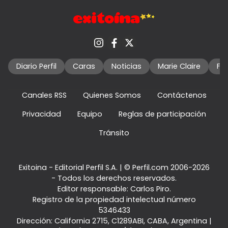
Diario Perfil
Caras
Noticias
Marie Claire
Fo
Canales RSS
Quienes Somos
Contáctenos
Privacidad
Equipo
Reglas de participación
Tránsito
Exitoina - Editorial Perfil S.A.
| © Perfil.com 2006-2026
- Todos los derechos reservados.
Editor responsable: Carlos Piro.
Registro de la propiedad intelectual número
5346433
Dirección:
California 2715
,
C1289ABI
,
CABA, Argentina
|