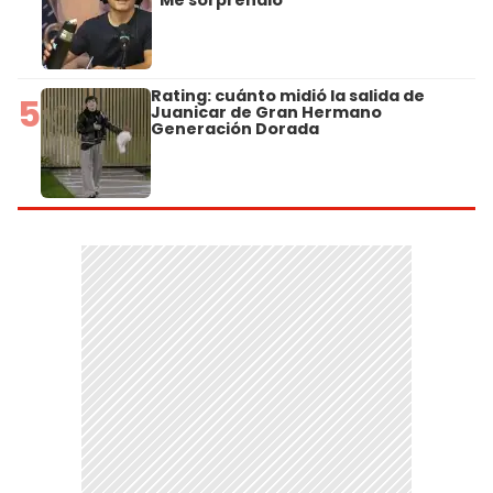
Rating: cuánto midió la salida de
5
Juanicar de Gran Hermano
Generación Dorada