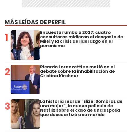
MÁS LEÍDAS DE PERFIL
Encuesta rumbo a 2027: cuatro
1
consultoras midieron el desgaste de
Milei y la crisis de liderazgo en el
peronismo
Ricardo Lorenzetti se metió en el
2
debate sobre la inhabilitación de
Cristina Kirchner
La historia real de "Elize: Sombras de
3
una mujer", la nueva película de
Netflix sobre el caso de una esposa
que descuartizó a su marido