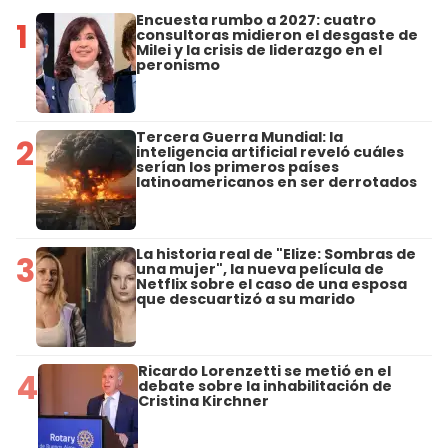
Encuesta rumbo a 2027: cuatro
1
consultoras midieron el desgaste de
Milei y la crisis de liderazgo en el
peronismo
Tercera Guerra Mundial: la
2
inteligencia artificial reveló cuáles
serían los primeros países
latinoamericanos en ser derrotados
La historia real de "Elize: Sombras de
3
una mujer", la nueva película de
Netflix sobre el caso de una esposa
que descuartizó a su marido
Ricardo Lorenzetti se metió en el
4
debate sobre la inhabilitación de
Cristina Kirchner