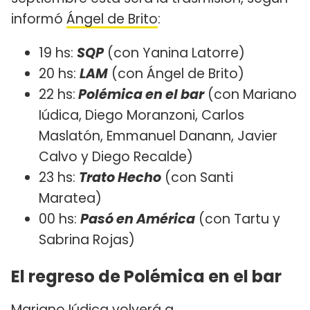
informó
Ángel de Brito
:
19 hs:
SQP
(con Yanina Latorre)
20 hs:
LAM
(con Ángel de Brito)
22 hs:
Polémica en el bar
(con Mariano
Iúdica, Diego Moranzoni, Carlos
Maslatón, Emmanuel Danann, Javier
Calvo y Diego Recalde)
23 hs:
Trato Hecho
(con Santi
Maratea)
00 hs:
Pasó en América
(con Tartu y
Sabrina Rojas)
El regreso de Polémica en el bar
Mariano Iúdica volverá a