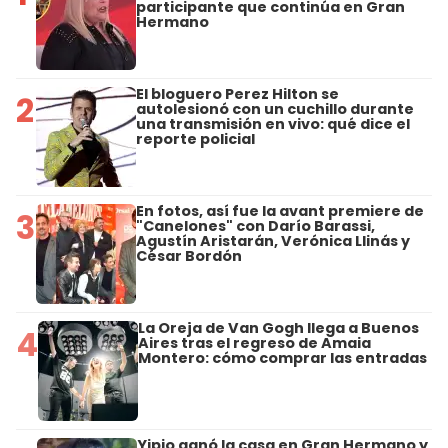
participante que continúa en Gran
Hermano
El bloguero Perez Hilton se
2
autolesionó con un cuchillo durante
una transmisión en vivo: qué dice el
reporte policial
En fotos, así fue la avant premiere de
3
"Canelones" con Darío Barassi,
Agustín Aristarán, Verónica Llinás y
César Bordón
La Oreja de Van Gogh llega a Buenos
4
Aires tras el regreso de Amaia
Montero: cómo comprar las entradas
Yipio ganó la casa en Gran Hermano y