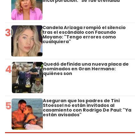
incorporación: "Se fue ofendida"
Candela Arizaga rompió el silencio
3
tras el escándalo con Facundo
Moyano: "Tengo errores como
cualquiera"
Quedó definida una nueva placa de
4
nominados en Gran Hermano:
quiénes son
Aseguran que los padres de Tini
5
Stoessel no están invitados al
casamiento con Rodrigo De Paul: "Ya
están avisados"