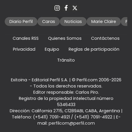
Diario Perfil
Caras
Noticias
Marie Claire
Fo
Canales RSS
Quienes Somos
Contáctenos
Privacidad
Equipo
Reglas de participación
Tránsito
Exitoina - Editorial Perfil S.A.
| © Perfil.com 2006-2026
- Todos los derechos reservados.
Editor responsable: Carlos Piro.
Registro de la propiedad intelectual número
5346433
Dirección:
California 2715
,
C1289ABI
,
CABA, Argentina
|
Teléfono:
(+5411) 7091-4921
/
(+5411) 7091-4922
| E-
mail:
perfilcom@perfil.com