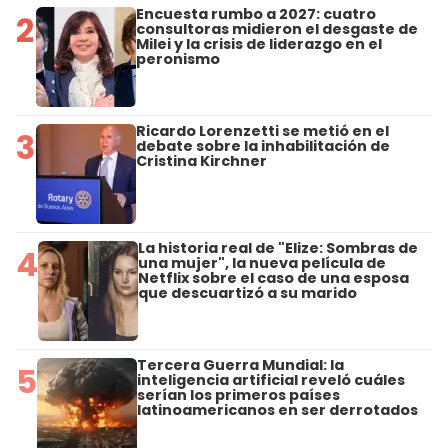
Encuesta rumbo a 2027: cuatro
2
consultoras midieron el desgaste de
Milei y la crisis de liderazgo en el
peronismo
Ricardo Lorenzetti se metió en el
3
debate sobre la inhabilitación de
Cristina Kirchner
La historia real de "Elize: Sombras de
4
una mujer", la nueva película de
Netflix sobre el caso de una esposa
que descuartizó a su marido
Tercera Guerra Mundial: la
5
inteligencia artificial reveló cuáles
serían los primeros países
latinoamericanos en ser derrotados