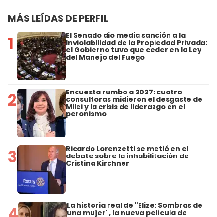
MÁS LEÍDAS DE PERFIL
El Senado dio media sanción a la
1
Inviolabilidad de la Propiedad Privada:
el Gobierno tuvo que ceder en la Ley
del Manejo del Fuego
Encuesta rumbo a 2027: cuatro
2
consultoras midieron el desgaste de
Milei y la crisis de liderazgo en el
peronismo
Ricardo Lorenzetti se metió en el
3
debate sobre la inhabilitación de
Cristina Kirchner
La historia real de "Elize: Sombras de
4
una mujer", la nueva película de