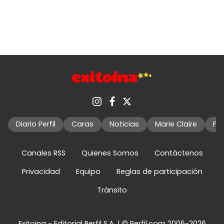
Diario Perfil
Caras
Noticias
Marie Claire
Fo
Canales RSS
Quienes Somos
Contáctenos
Privacidad
Equipo
Reglas de participación
Tránsito
Exitoina - Editorial Perfil S.A.
| © Perfil.com 2006-2026