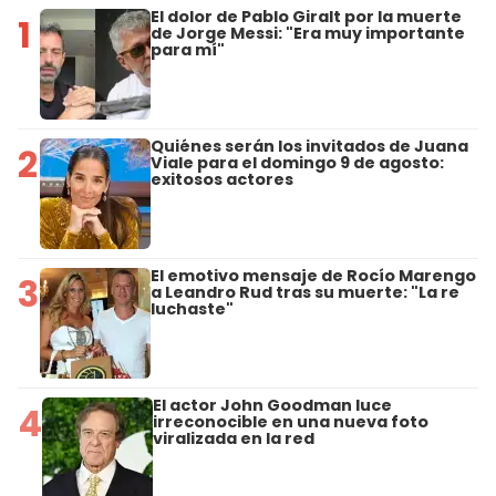
El dolor de Pablo Giralt por la muerte
1
de Jorge Messi: "Era muy importante
para mí"
Quiénes serán los invitados de Juana
2
Viale para el domingo 9 de agosto:
exitosos actores
El emotivo mensaje de Rocío Marengo
3
a Leandro Rud tras su muerte: "La re
luchaste"
El actor John Goodman luce
4
irreconocible en una nueva foto
viralizada en la red