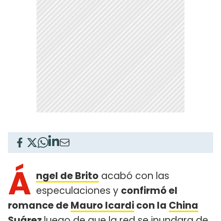
Á
ngel de Brito
acabó con las
especulaciones y
confirmó el
romance de
Mauro Icardi
con la
China
Suárez
luego de que la red se inundara de