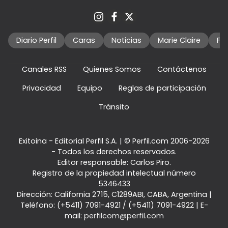
Diario Perfil
Caras
Noticias
Marie Claire
Fo
Canales RSS
Quienes Somos
Contáctenos
Privacidad
Equipo
Reglas de participación
Tránsito
Exitoina - Editorial Perfil S.A.
| © Perfil.com 2006-2026
- Todos los derechos reservados.
Editor responsable: Carlos Piro.
Registro de la propiedad intelectual número
5346433
Dirección:
California 2715
,
C1289ABI
,
CABA, Argentina
|
Teléfono:
(+5411) 7091-4921
/
(+5411) 7091-4922
| E-
mail:
perfilcom@perfil.com