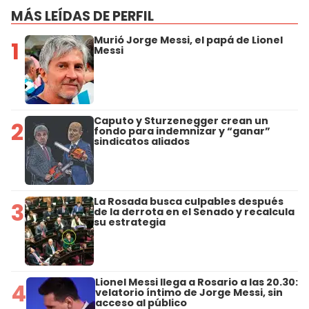
MÁS LEÍDAS DE PERFIL
Murió Jorge Messi, el papá de Lionel
1
Messi
Caputo y Sturzenegger crean un
2
fondo para indemnizar y “ganar”
sindicatos aliados
La Rosada busca culpables después
3
de la derrota en el Senado y recalcula
su estrategia
Lionel Messi llega a Rosario a las 20.30:
4
velatorio íntimo de Jorge Messi, sin
acceso al público