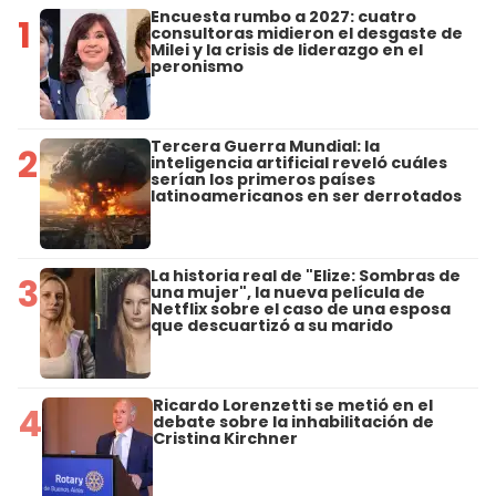
Encuesta rumbo a 2027: cuatro
1
consultoras midieron el desgaste de
Milei y la crisis de liderazgo en el
peronismo
Tercera Guerra Mundial: la
2
inteligencia artificial reveló cuáles
serían los primeros países
latinoamericanos en ser derrotados
La historia real de "Elize: Sombras de
3
una mujer", la nueva película de
Netflix sobre el caso de una esposa
que descuartizó a su marido
Ricardo Lorenzetti se metió en el
4
debate sobre la inhabilitación de
Cristina Kirchner