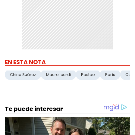
EN ESTA NOTA
China Suárez
Mauro Icardi
Posteo
París
Canc