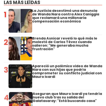
LAS MÁS LEÍDAS
La Justicia desestimó una denuncia
1
de Wanda Nara contra Alex Caniggia
que reclamará una millonaria
compensación económica
Brenda Asnicar reveló lo qué más le
2
molestó de Carlos Tévez cuando
salieron: "Me generaba mucha
frustración"
Apareció un polémico video de Wanda
3
Nara con sus hijas que podría
comprometer su conflicto judicial con
Mauro Icardi
Aseguran que Mauro Icardi ya tendría
4
nuevo club tras su salida del
Galatasaray: "Está buscando casa"