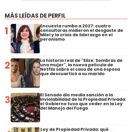
MÁS LEÍDAS DE PERFIL
Encuesta rumbo a 2027: cuatro
1
consultoras midieron el desgaste de
Milei y la crisis de liderazgo en el
peronismo
La historia real de "Elize: Sombras de
2
una mujer", la nueva película de
Netflix sobre el caso de una esposa
que descuartizó a su marido
El Senado dio media sanción a la
3
Inviolabilidad de la Propiedad Privada:
el Gobierno tuvo que ceder en la Ley
del Manejo del Fuego
Ley de Propiedad Privada: qué