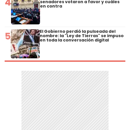
4
senadores votaron a favor y cuáles
en contra
El Gobierno perdió la pulseada del
5
nombre: la "Ley de Tierras" se impuso
en toda la conversación digital