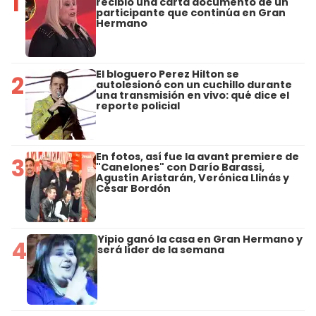
1
recibió una carta documento de un
participante que continúa en Gran
Hermano
El bloguero Perez Hilton se
2
autolesionó con un cuchillo durante
una transmisión en vivo: qué dice el
reporte policial
En fotos, así fue la avant premiere de
3
"Canelones" con Darío Barassi,
Agustín Aristarán, Verónica Llinás y
César Bordón
Yipio ganó la casa en Gran Hermano y
4
será líder de la semana