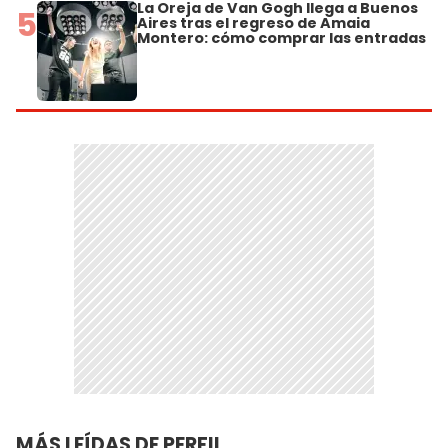
La Oreja de Van Gogh llega a Buenos
5
Aires tras el regreso de Amaia
Montero: cómo comprar las entradas
MÁS LEÍDAS DE PERFIL