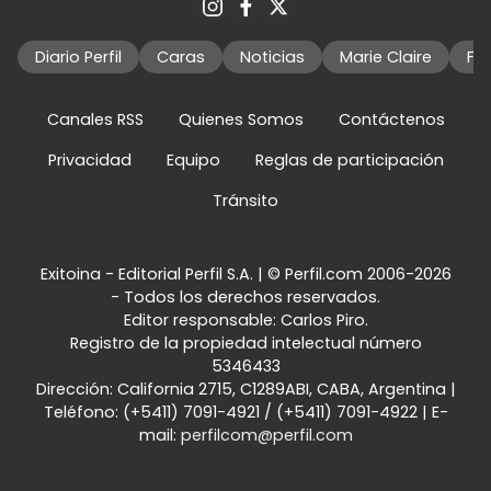
Diario Perfil
Caras
Noticias
Marie Claire
Fo
Canales RSS
Quienes Somos
Contáctenos
Privacidad
Equipo
Reglas de participación
Tránsito
Exitoina - Editorial Perfil S.A.
| © Perfil.com 2006-2026
- Todos los derechos reservados.
Editor responsable: Carlos Piro.
Registro de la propiedad intelectual número
5346433
Dirección:
California 2715
,
C1289ABI
,
CABA, Argentina
|
Teléfono:
(+5411) 7091-4921
/
(+5411) 7091-4922
| E-
mail:
perfilcom@perfil.com