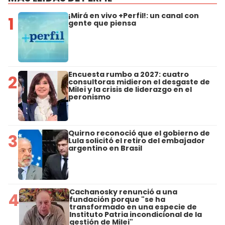
¡Mirá en vivo +Perfil!: un canal con
1
gente que piensa
Encuesta rumbo a 2027: cuatro
2
consultoras midieron el desgaste de
Milei y la crisis de liderazgo en el
peronismo
Quirno reconoció que el gobierno de
3
Lula solicitó el retiro del embajador
argentino en Brasil
Cachanosky renunció a una
4
fundación porque "se ha
transformado en una especie de
Instituto Patria incondicional de la
gestión de Milei"