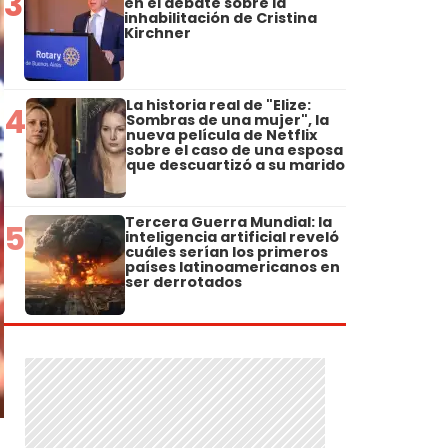
3
en el debate sobre la
inhabilitación de Cristina
Kirchner
La historia real de "Elize:
4
Sombras de una mujer", la
nueva película de Netflix
sobre el caso de una esposa
que descuartizó a su marido
Tercera Guerra Mundial: la
5
inteligencia artificial reveló
cuáles serían los primeros
países latinoamericanos en
ser derrotados