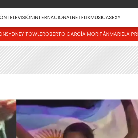
ÓN
TELEVISIÓN
INTERNACIONAL
NETFLIX
MÚSICA
SEXY
TON
SYDNEY TOWLE
ROBERTO GARCÍA MORITÁN
MARIELA PR