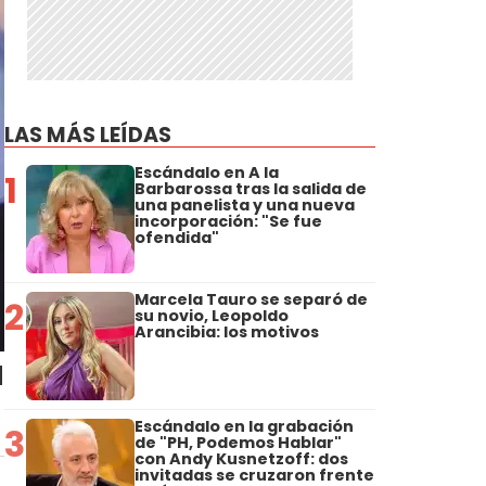
LAS MÁS LEÍDAS
Escándalo en A la
1
Barbarossa tras la salida de
una panelista y una nueva
incorporación: "Se fue
ofendida"
Marcela Tauro se separó de
2
su novio, Leopoldo
Arancibia: los motivos
a
Escándalo en la grabación
3
de "PH, Podemos Hablar"
con Andy Kusnetzoff: dos
invitadas se cruzaron frente