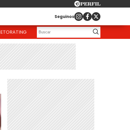
Seguinos
IETO
RATING