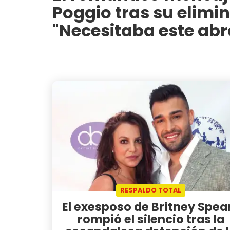
Poggio tras su elim
"Necesitaba este abr
RESPALDO TOTAL
El exesposo de Britney Spea
rompió el silencio tras la