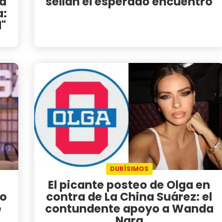
la
sellan el esperado encuentro
a:
"
DURÍSIMOS
El picante posteo de Olga en
lo
contra de La China Suárez: el
e
contundente apoyo a Wanda
Nara