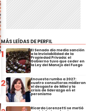
MÁS LEÍDAS DE PERFIL
El Senado dio media sanción
1
a la Inviolabilidad de la
Propiedad Privada: el
Gobierno tuvo que ceder en
la Ley del Manejo del Fuego
Encuesta rumbo a 2027:
2
cuatro consultoras midieron
el desgaste de Milei y la
crisis de liderazgo en el
peronismo
Ricardo Lorenzetti se metió