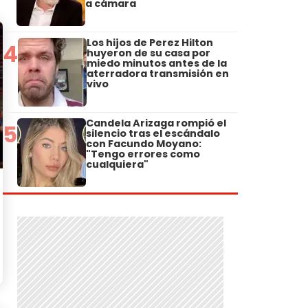
a cámara
Los hijos de Perez Hilton
4
huyeron de su casa por
miedo minutos antes de la
aterradora transmisión en
vivo
Candela Arizaga rompió el
5
silencio tras el escándalo
con Facundo Moyano:
"Tengo errores como
cualquiera"