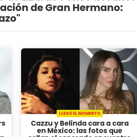
inación de Gran Hermano:
azo"
LLEGÓ EL MOMENTO
rs
Cazzu y Belinda cara a cara
en México: las fotos que