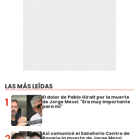
LAS MÁS LEÍDAS
El dolor de Pablo Giralt por la muerte
1
de Jorge Messi: "Era muy importante
para mí"
Así comunicó el Sanatorio Centro de
2
Rosario la muerte de Jorge Messi