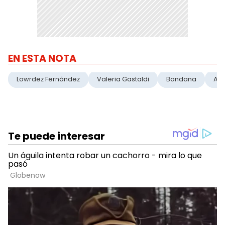
EN ESTA NOTA
Lowrdez Fernández
Valeria Gastaldi
Bandana
Ap