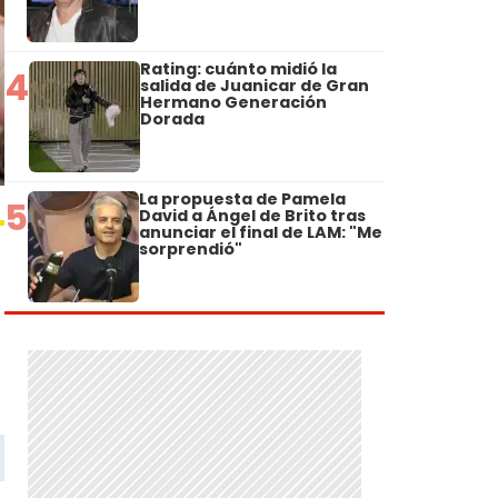
Rating: cuánto midió la
4
salida de Juanicar de Gran
Hermano Generación
Dorada
La propuesta de Pamela
5
David a Ángel de Brito tras
anunciar el final de LAM: "Me
sorprendió"