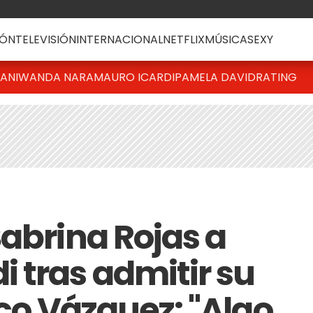
ÓN
TELEVISIÓN
INTERNACIONAL
NETFLIX
MÚSICA
SEXY
IANI
WANDA NARA
MAURO ICARDI
PAMELA DAVID
RATING
Sabrina Rojas a
 tras admitir su
ico Vázquez: "Algo