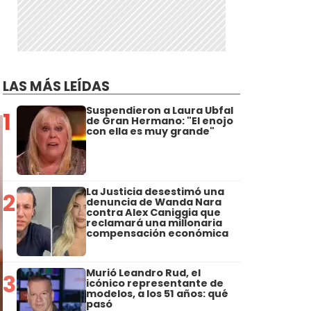
LAS MÁS LEÍDAS
Suspendieron a Laura Ubfal
1
de Gran Hermano: "El enojo
con ella es muy grande"
La Justicia desestimó una
2
denuncia de Wanda Nara
contra Alex Caniggia que
reclamará una millonaria
compensación económica
Murió Leandro Rud, el
3
icónico representante de
modelos, a los 51 años: qué
pasó