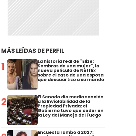
MÁS LEÍDAS DE PERFIL
La historia real de "Elize:
1
Sombras de una mujer", la
nueva película de Netflix
sobre el caso de una esposa
que descuartizó a su marido
El Senado dio media sanción
2
n
a la Inviolabilidad de la
Propiedad Privada: el
Gobierno tuvo que ceder en
la Ley del Manejo del Fuego
Encuesta rumbo a 2027: