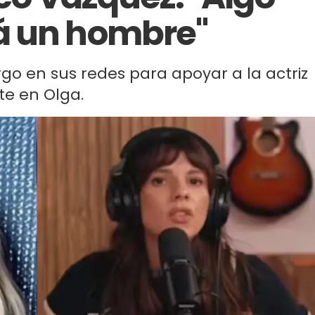
á un hombre"
o en sus redes para apoyar a la actriz
te en Olga.