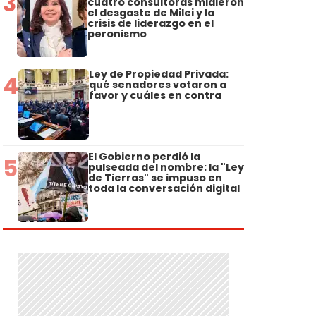
3
cuatro consultoras midieron
el desgaste de Milei y la
crisis de liderazgo en el
peronismo
Ley de Propiedad Privada:
4
qué senadores votaron a
favor y cuáles en contra
El Gobierno perdió la
5
pulseada del nombre: la "Ley
de Tierras" se impuso en
toda la conversación digital