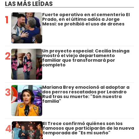
LAS MÁS LEÍDAS
Fuerte operativo en el cementerio El
1
Prado, en el último adiós a Jorge
Messi: se prohibió el uso de drones
Un proyecto especial: Cecilia Insinga
2
mostró el viejo departamento
familiar que transformará por
completo
Mariana Brey emocionó al adoptar a
3
dos perros rescatados por Leandro
Rud tras su muerte: "Son nuestra
familia"
El Trece confirmó quiénes son los
4
famosos que participarán de la nueva
temporada de "Es mi sueño"