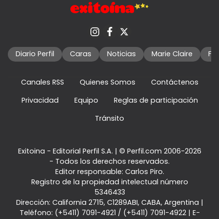
Diario Perfil
Caras
Noticias
Marie Claire
Fo
Canales RSS
Quienes Somos
Contáctenos
Privacidad
Equipo
Reglas de participación
Tránsito
Exitoina - Editorial Perfil S.A.
| © Perfil.com 2006-2026
- Todos los derechos reservados.
Editor responsable: Carlos Piro.
Registro de la propiedad intelectual número
5346433
Dirección:
California 2715
,
C1289ABI
,
CABA, Argentina
|
Teléfono:
(+5411) 7091-4921
/
(+5411) 7091-4922
| E-