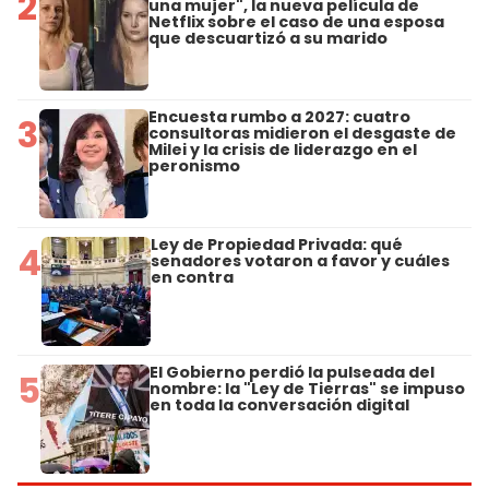
2
una mujer", la nueva película de
Netflix sobre el caso de una esposa
que descuartizó a su marido
Encuesta rumbo a 2027: cuatro
3
consultoras midieron el desgaste de
Milei y la crisis de liderazgo en el
peronismo
Ley de Propiedad Privada: qué
4
senadores votaron a favor y cuáles
en contra
El Gobierno perdió la pulseada del
5
nombre: la "Ley de Tierras" se impuso
en toda la conversación digital