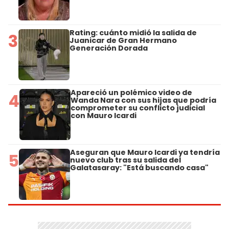
Rating: cuánto midió la salida de
3
Juanicar de Gran Hermano
Generación Dorada
Apareció un polémico video de
4
Wanda Nara con sus hijas que podría
comprometer su conflicto judicial
con Mauro Icardi
Aseguran que Mauro Icardi ya tendría
5
nuevo club tras su salida del
Galatasaray: "Está buscando casa"