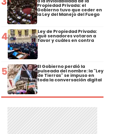
3
a la Inviolabilidad de la
Propiedad Privada: el
Gobierno tuvo que ceder en
la Ley del Manejo del Fuego
Ley de Propiedad Privada:
4
qué senadores votaron a
favor y cuáles en contra
El Gobierno perdió la
5
pulseada del nombre: la "Ley
de Tierras" se impuso en
toda la conversación digital