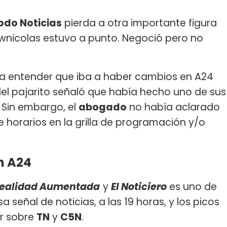
odo Noticias
pierda a otra importante figura
wnicolas estuvo a punto. Negoció pero no
a entender que iba a haber cambios en A24
 del pajarito señaló que había hecho uno de sus
. Sin embargo, el
abogado
no había aclarado
e horarios en la grilla de programación y/o
n A24
ealidad Aumentada
y
El Noticiero
es uno de
a señal de noticias, a las 19 horas, y los picos
r sobre
TN
y
C5N
.