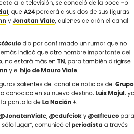
cta a la televisión, se conoció de la boca -o
ial
, que
A24
perderá a sus dos de sus figuras
nn
y
Jonatan Viale
, quienes dejarán el canal
ctáculo
dio por confirmado un rumor que no
demás indicó que otro nombre importante del
o
, no estará más en
TN
, para también dirigirse
nn
y el
hijo de Mauro Viale
.
figuras salientes del canal de noticias del
Grupo
jo conocido en su nuevo destino,
Luis Majul
, y
la pantalla de
La Nación +
.
@JonatanViale
,
@edufeiok
y
@alfleuco
par
 sólo lugar”, comunicó el
periodista
a través