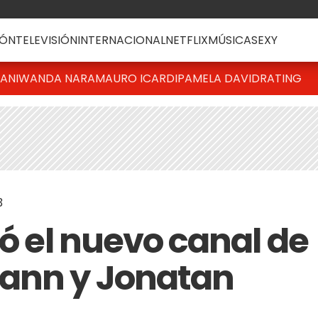
ÓN
TELEVISIÓN
INTERNACIONAL
NETFLIX
MÚSICA
SEXY
IANI
WANDA NARA
MAURO ICARDI
PAMELA DAVID
RATING
3
ló el nuevo canal de
ann y Jonatan