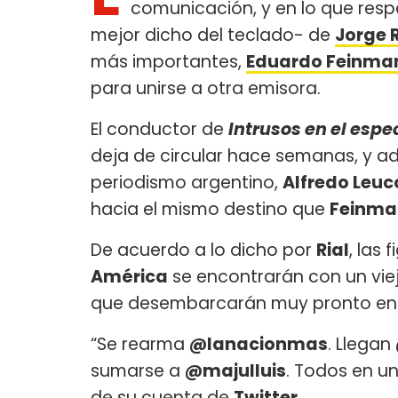
comunicación, y en lo que respe
mejor dicho del teclado- de
Jorge R
más importantes,
Eduardo Feinma
para unirse a otra emisora.
El conductor de
Intrusos en el espe
deja de circular hace semanas, y a
periodismo argentino,
Alfredo Leuc
hacia el mismo destino que
Feinma
De acuerdo a lo dicho por
Rial
, las 
América
se encontrarán con un vie
que desembarcarán muy pronto en 
“Se rearma
@lanacionmas
. Llegan
sumarse a
@majulluis
. Todos en un
de su cuenta de
Twitter
.