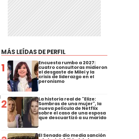
MÁS LEÍDAS DE PERFIL
Encuesta rumbo a 2027:
1
cuatro consultoras midieron
el desgaste de Milei y la
crisis de liderazgo en el
peronismo
a
La historia real de "Elize:
2
Sombras de una mujer", la
nueva película de Netflix
sobre el caso de una esposa
que descuartizó a su marido
a
El Senado dio media sanción