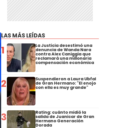
LAS MÁS LEÍDAS
La Justicia desestimó una
1
denuncia de Wanda Nara
contra Alex Caniggia que
reclamará una millonaria
compensación económica
Suspendieron a Laura Ubfal
2
de Gran Hermano: "El enojo
con ella es muy grande"
Rating: cuánto midió la
3
salida de Juanicar de Gran
Hermano Generación
Dorada