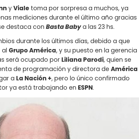
nn
y
Viale
toma por sorpresa a muchos, ya
nas mediciones durante el último año gracias
 se destaca con
Basta Baby
a las 23 hs.
bios durante los últimos días, debido a que
 al
Grupo América
, y su puesto en la gerencia
cias será ocupado por
Liliana Parodi
, quien se
nta de programación y directora de
América
egar a
La Nación +
, pero lo único confirmado
tor ya está trabajando en
ESPN
.