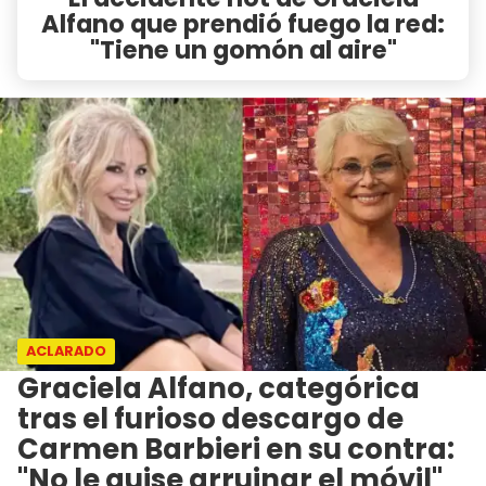
Alfano que prendió fuego la red:
"Tiene un gomón al aire"
ACLARADO
Graciela Alfano, categórica
tras el furioso descargo de
Carmen Barbieri en su contra:
"No le quise arruinar el móvil"