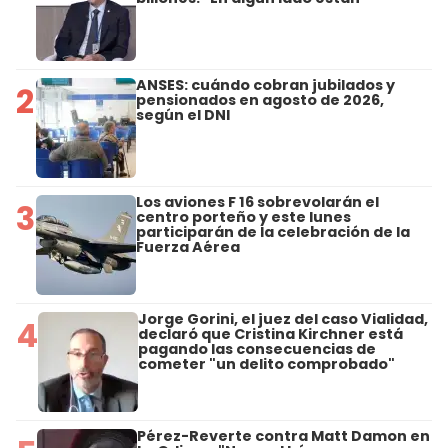
ANSES: cuándo cobran jubilados y
2
pensionados en agosto de 2026,
según el DNI
Los aviones F 16 sobrevolarán el
3
centro porteño y este lunes
participarán de la celebración de la
Fuerza Aérea
Jorge Gorini, el juez del caso Vialidad,
4
declaró que Cristina Kirchner está
pagando las consecuencias de
cometer "un delito comprobado"
Pérez-Reverte contra Matt Damon en