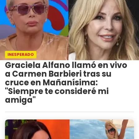
INESPERADO
Graciela Alfano llamó en vivo
a Carmen Barbieri tras su
cruce en Mañanísima:
"Siempre te consideré mi
amiga"