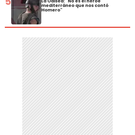
5
La Odisea: "No es el héroe
mediterráneo que nos contó
Homero"